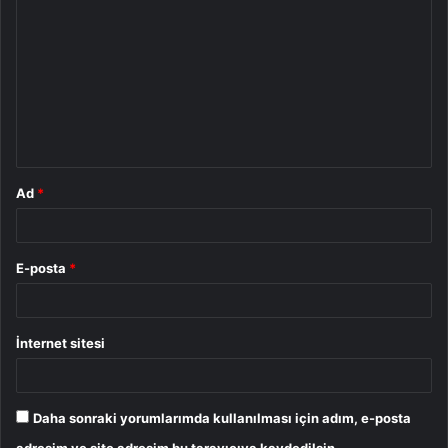
o
r
u
m
*
Ad
*
E-posta
*
İnternet sitesi
Daha sonraki yorumlarımda kullanılması için adım, e-posta
adresim ve site adresim bu tarayıcıya kaydedilsin.