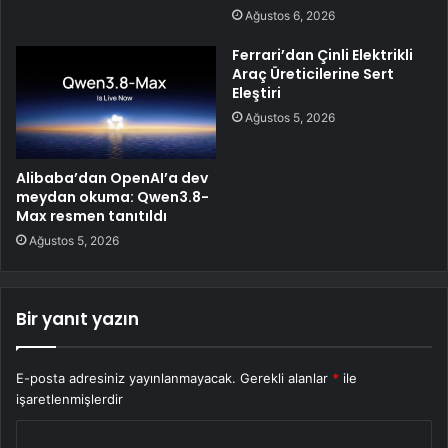
Ağustos 6, 2026
Ferrari’dan Çinli Elektrikli
Araç Üreticilerine Sert
Eleştiri
Ağustos 5, 2026
Alibaba’dan OpenAI’a dev
meydan okuma: Qwen3.8-
Max resmen tanıtıldı
Ağustos 5, 2026
Bir yanıt yazın
E-posta adresiniz yayınlanmayacak.
Gerekli alanlar
*
ile
işaretlenmişlerdir
Y