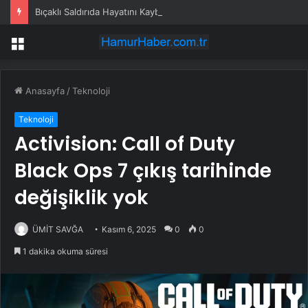
Bıçaklı Saldırıda Hayatını Kaybeden Selçuk Karaman’ın Ailesi AYM’ye Başvurdu
Menü
Anasayfa
/
Teknoloji
Teknoloji
Activision: Call of Duty
Black Ops 7 çıkış tarihinde
değişiklik yok
ÜMİT SAVĞA
Kasım 6, 2025
0
0
1 dakika okuma süresi