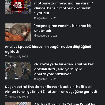
motorine zam veya indirim var mı?
Güncel benzin motorin akaryakıt
fiyatları!
Ağustos 6, 2026
1 yaşına giren Punch’u binlerce kişi
unutmadı
Ağustos 6, 2026
Analist SpaceX hissesinin bugün neden düştüğünü
açıkladı
Ağustos 6, 2026
Gazze’yi yerle bir eden İsrail bu kez
gözünü Batı Şeria’ya ‘büyük
operasyon’ hazırlıyor
Ağustos 6, 2026
Düşen petrol fiyatları enflasyon baskısını hafifletti,
Alman tahvil getirileri 3 haftanın en düşüğüne geriledi
Ağustos 6, 2026
Atatürk Barajı’nda Tahliye Kapakları