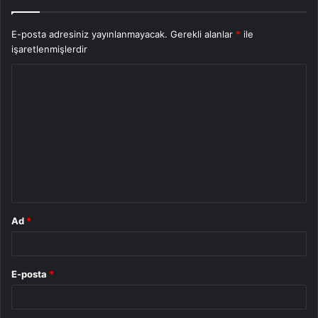
E-posta adresiniz yayınlanmayacak.
Gerekli alanlar
*
ile
işaretlenmişlerdir
Y
o
r
u
m
*
Ad
*
E-posta
*