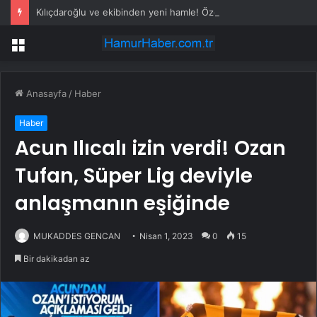
Kılıçdaroğlu ve ekibinden yeni hamle! Özgür Özel yönetiminin banka hesaplarına erişi kısıtlandı
Menü
Anasayfa
/
Haber
Haber
Acun Ilıcalı izin verdi! Ozan
Tufan, Süper Lig deviyle
anlaşmanın eşiğinde
MUKADDES GENCAN
Nisan 1, 2023
0
15
Bir dakikadan az