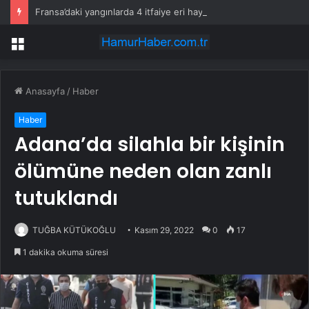
Fransa’daki yangınlarda 4 itfaiye eri hayatını kaybetti
Menü
Anasayfa
/
Haber
Haber
Adana’da silahla bir kişinin
ölümüne neden olan zanlı
tutuklandı
TUĞBA KÜTÜKOĞLU
Kasım 29, 2022
0
17
1 dakika okuma süresi