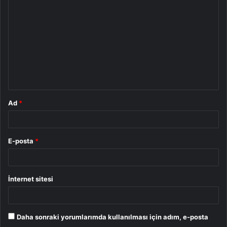
o
r
u
m
*
Ad
*
E-posta
*
İnternet sitesi
Daha sonraki yorumlarımda kullanılması için adım, e-posta