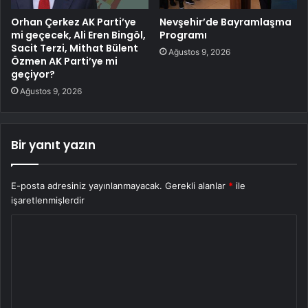
Orhan Çerkez AK Parti’ye
Nevşehir’de Bayramlaşma
mi geçecek, Ali Eren Bingöl,
Programı
Sacit Terzi, Mithat Bülent
Ağustos 9, 2026
Özmen AK Parti’ye mi
geçiyor?
Ağustos 9, 2026
Bir yanıt yazın
E-posta adresiniz yayınlanmayacak.
Gerekli alanlar
*
ile
işaretlenmişlerdir
Y
o
r
u
m