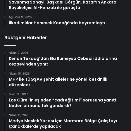
Savunma Sanayii Başkanı Görgün, Katar’ın Ankara
Büyükelçisi Al-Henzab ile görüştü
Ağustos 9, 2026
İlkadımlılar Hanımeli Konağı’nda bayramlaştı
Rastgele Haberler
Nisan 9, 2026
Kenan Tekdağ’dan Ela Rümeysa Cebeci iddialarına
cezaevinden yanıt
Nisan 10, 2026
MHP ile TÜGŞAV şehit ailelerine yönelik etkinlik
düzenledi
Mart 12, 2025
Ece Gürel’in eşinden “cadı eğitimi” sorusuna yanıt!
Neden ormana tek gönderdi?
Nisan 11, 2026
Medya Meslek Yasası İçin Marmara Bölge Çalıştayı
Çanakkale’de yapılacak