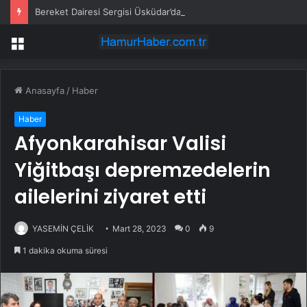
Bereket Dairesi Sergisi Üsküdar’da
Menü
Anasayfa
/
Haber
Haber
Afyonkarahisar Valisi
Yiğitbaşı depremzedelerin
ailelerini ziyaret etti
YASEMİN ÇELİK
Mart 28, 2023
0
9
1 dakika okuma süresi