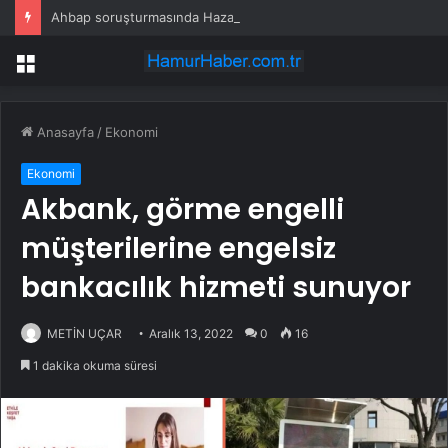
Ahbap soruşturmasında Hazal Kaya, Özlem Gürses ve Ruşen Çakır ifade verdi
Menü
Anasayfa
/
Ekonomi
Ekonomi
Akbank, görme engelli
müşterilerine engelsiz
bankacılık hizmeti sunuyor
METİN UÇAR
Aralık 13, 2022
0
16
1 dakika okuma süresi