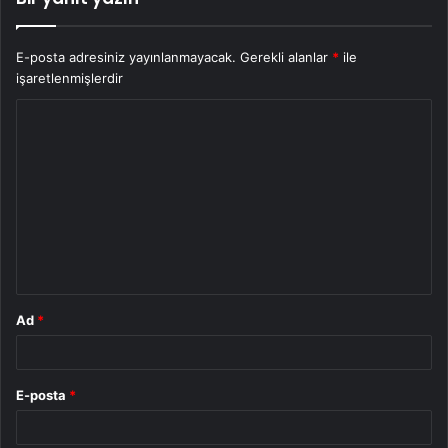
E-posta adresiniz yayınlanmayacak.
Gerekli alanlar
*
ile
işaretlenmişlerdir
Y
o
r
u
m
*
Ad
*
E-posta
*