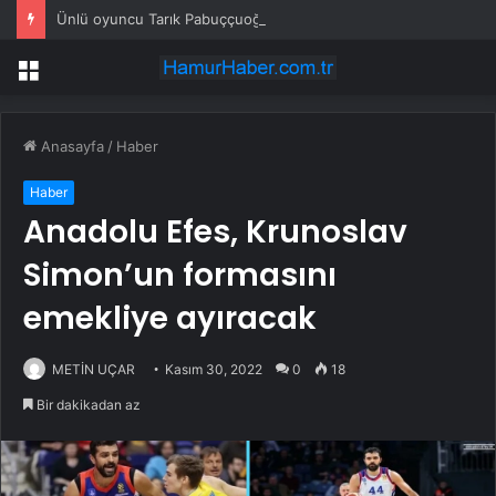
Ünlü oyuncu Tarık Pabuççuoğlu Bodrum’da misafirhaneye yerleşti
Menü
Anasayfa
/
Haber
Haber
Anadolu Efes, Krunoslav
Simon’un formasını
emekliye ayıracak
METİN UÇAR
Kasım 30, 2022
0
18
Bir dakikadan az