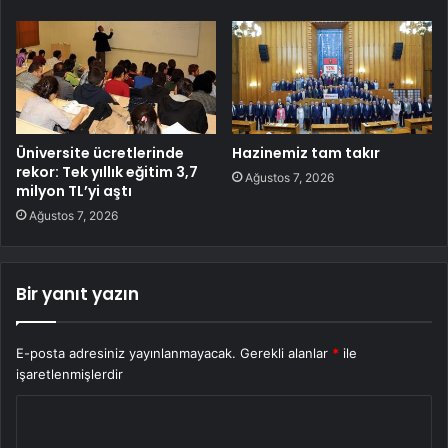
Üniversite ücretlerinde
Hazinemiz tam takır
rekor: Tek yıllık eğitim 3,7
Ağustos 7, 2026
milyon TL’yi aştı
Ağustos 7, 2026
Bir yanıt yazın
E-posta adresiniz yayınlanmayacak.
Gerekli alanlar
*
ile
işaretlenmişlerdir
Y
o