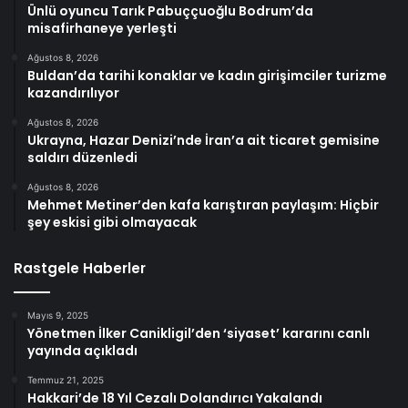
Ünlü oyuncu Tarık Pabuççuoğlu Bodrum’da
misafirhaneye yerleşti
Ağustos 8, 2026
Buldan’da tarihi konaklar ve kadın girişimciler turizme
kazandırılıyor
Ağustos 8, 2026
Ukrayna, Hazar Denizi’nde İran’a ait ticaret gemisine
saldırı düzenledi
Ağustos 8, 2026
Mehmet Metiner’den kafa karıştıran paylaşım: Hiçbir
şey eskisi gibi olmayacak
Rastgele Haberler
Mayıs 9, 2025
Yönetmen İlker Canikligil’den ‘siyaset’ kararını canlı
yayında açıkladı
Temmuz 21, 2025
Hakkari’de 18 Yıl Cezalı Dolandırıcı Yakalandı