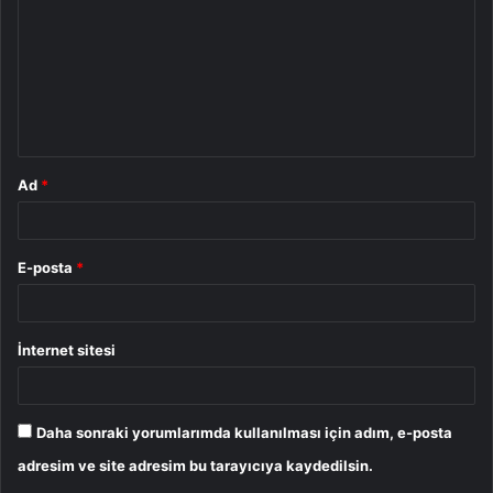
r
u
m
*
Ad
*
E-posta
*
İnternet sitesi
Daha sonraki yorumlarımda kullanılması için adım, e-posta
adresim ve site adresim bu tarayıcıya kaydedilsin.