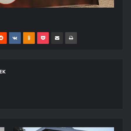
erest
Reddit
VKontakte
Odnoklassniki
Pocket
E-Posta ile paylaş
Yazdır
EK