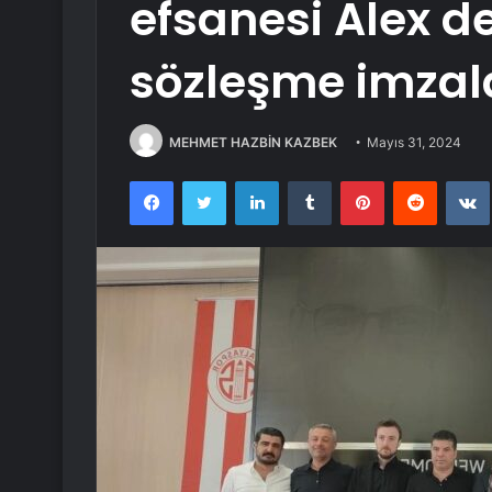
efsanesi Alex de 
sözleşme imzal
MEHMET HAZBİN KAZBEK
Mayıs 31, 2024
Facebook
Twitter
LinkedIn
Tumblr
Pinterest
Reddit