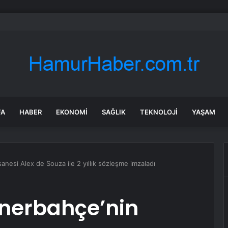
ılmaz gram altın için rakam verdi: Yarın akşama işaret etti
FA
HABER
EKONOMI
SAĞLIK
TEKNOLOJI
YAŞAM
anesi Alex de Souza ile 2 yıllık sözleşme imzaladı
enerbahçe’nin