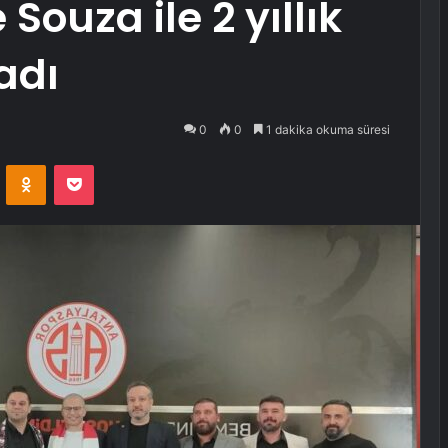
Souza ile 2 yıllık
adı
0
0
1 dakika okuma süresi
VKontakte
Odnoklassniki
Pocket