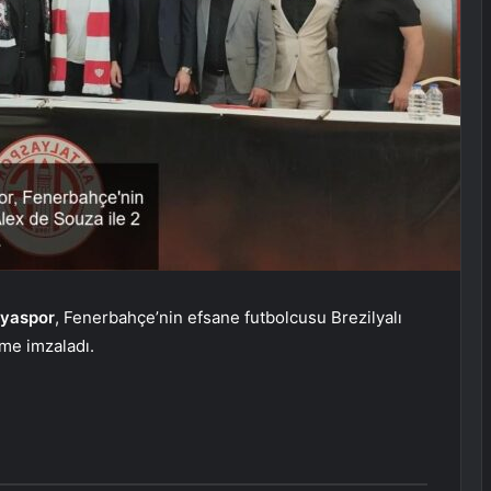
lyaspor
, Fenerbahçe’nin efsane futbolcusu Brezilyalı
şme imzaladı.