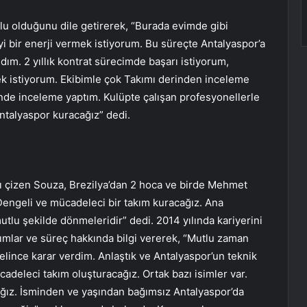
lu olduğunu dile getirerek, “Burada evimde gibi
iyi bir enerji vermek istiyorum. Bu süreçte Antalyaspor’a
ndım. 2 yıllık kontrat sürecimde başarı istiyorum,
ek istiyorum. Ekibimle çok Takımı derinden inceleme
nde inceleme yaptım. Kulüpte çalışan profesyonellerle
ntalyaspor kuracağız” dedi.
ı çizen Souza, Brezilya’dan 2 hoca ve birde Mehmet
Dengeli ve mücadeleci bir takım kuracağız. Ana
tlu şekilde dönmeleridir” dedi. 2014 yılında kariyerini
akımlar ve süreç hakkında bilgi vererek, “Mutlu zaman
elince karar verdim. Anlaştık ve Antalyaspor’un teknik
deleci takım oluşturacağız. Ortak bazı isimler var.
ğız. İsminden ve yaşından bağımsız Antalyaspor’da