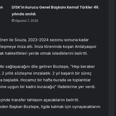
ın
DİSK’in kurucu Genel Başkanı Kemal Türkler 46.
yılında anıldı
Ağustos 7, 2026
 tören ile Souza, 2023-2024 sezonu sonuna kadar
zleşmeye imza attı. İmza töreninde koşan Antalyaspor
 hakkettikleri yerde olmak istediklerini belirtti.
katkı sağlayacağını dile getiren Boztepe, “Hep beraber
 2 yıllık sözleşme imzaladık. 2 yıl başarılı bir süreç
ya başladık. Hocamız bir hafta burada ve toplantılar
e uygun bir kadro kuracağız” ifadelerine yer verdi.
inde transfer tahtasını açacaklarını belirtti.
 eden Başkan Boztepe, ligde kalmak için oynayacaklarını