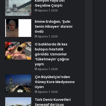
Kamyon Yaya Üst
Geçidine Çarptı
Ağustos 7, 2026
Emine Erdoğan, ‘Şule:
Senin Hikayen’ dizisini
övdü
Ağustos 7, 2026
O balıklarda ilk kez
bulaşıcı hastalık
görüldü: Uzmanlar
‘tüketmeyin’ çağrısı
yaptı
Ağustos 7, 2026
Çin Büyükelçisi’nden
Güney Kore Medyasına
Uyarı
Ağustos 7, 2026
Türk Deniz Kuvvetleri
Senegal’da Uçuş