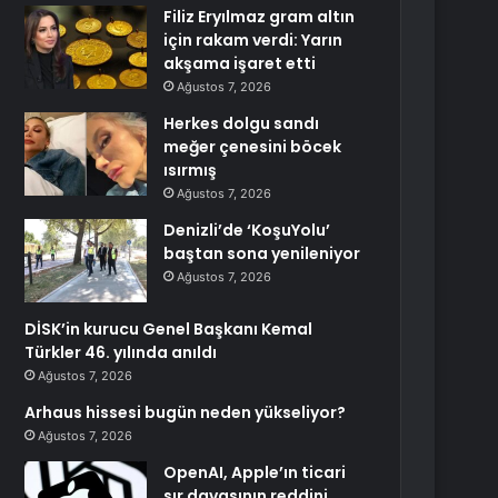
Filiz Eryılmaz gram altın
için rakam verdi: Yarın
akşama işaret etti
Ağustos 7, 2026
Herkes dolgu sandı
meğer çenesini böcek
ısırmış
Ağustos 7, 2026
Denizli’de ‘KoşuYolu’
baştan sona yenileniyor
Ağustos 7, 2026
DİSK’in kurucu Genel Başkanı Kemal
Türkler 46. yılında anıldı
Ağustos 7, 2026
Arhaus hissesi bugün neden yükseliyor?
Ağustos 7, 2026
OpenAI, Apple’ın ticari
sır davasının reddini