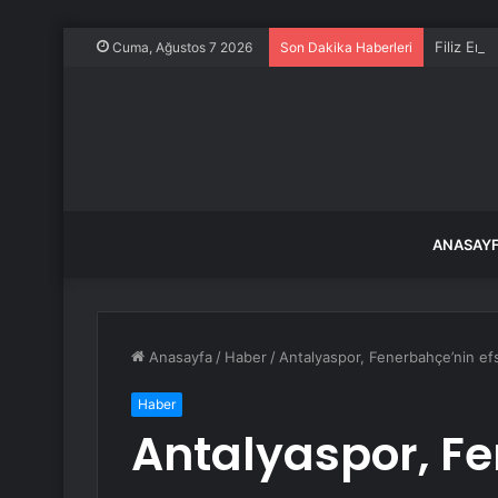
Filiz Ery
Cuma, Ağustos 7 2026
Son Dakika Haberleri
ANASAY
Anasayfa
/
Haber
/
Antalyaspor, Fenerbahçe’nin efs
Haber
Antalyaspor, F