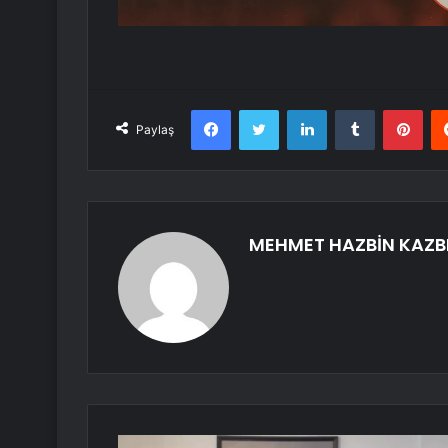
Facebook
Twitter
LinkedIn
Tumblr
Pint
Paylaş
MEHMET HAZBİN KAZB