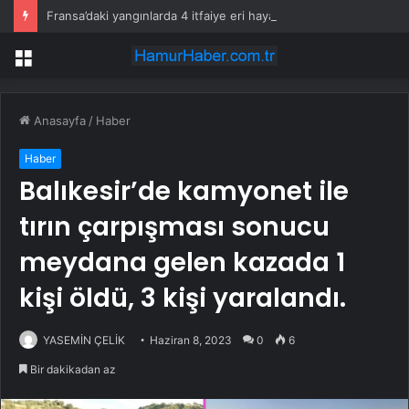
Fransa’daki yangınlarda 4 itfaiye eri hayatını kaybetti
Menü
Anasayfa
/
Haber
Haber
Balıkesir’de kamyonet ile
tırın çarpışması sonucu
meydana gelen kazada 1
kişi öldü, 3 kişi yaralandı.
YASEMİN ÇELİK
Haziran 8, 2023
0
6
Bir dakikadan az