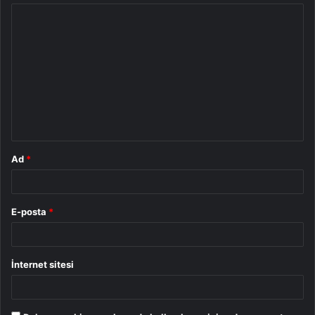
Y
o
r
u
m
*
Ad
*
E-posta
*
İnternet sitesi