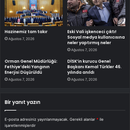
Hazinemiz tam takır
Eski Vali işkenceci çıktı!
Sosyal medya kullanıcısına
Ağustos 7, 2026
neler yaptırmış neler
Ağustos 7, 2026
Orman Genel Müdürlüğü:
DİSK’in kurucu Genel
Fethiye’deki Yangının
Başkanı Kemal Türkler 46.
Enerjisi Düşürüldü
yılında anıldı
Ağustos 7, 2026
Ağustos 7, 2026
Bir yanıt yazın
E-posta adresiniz yayınlanmayacak.
Gerekli alanlar
*
ile
işaretlenmişlerdir