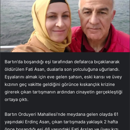
Bartın’da boşandığı eşi tarafından defalarca bıçaklanarak
öldürülen Fati Asan, dualarla son yolculuğuna uğurlandı.
Eşyalarını almak için eve gelen şahsın, eski karısı ve üvey
kızının geç vakitte geldiğini görünce kıskançlık krizine
girerek çıkan tartışmanın ardından cinayetin gerçekleştiği
ortaya çıktı.
Bartın Orduyeri Mahallesi’nde meydana gelen olayda 61
yaşındaki Erdinç Asan, çıkan tartışmada yaklaşık 2 hafta
önce boşandığı eşi 46 yaşındaki Fati Arslan ve üvey kızı