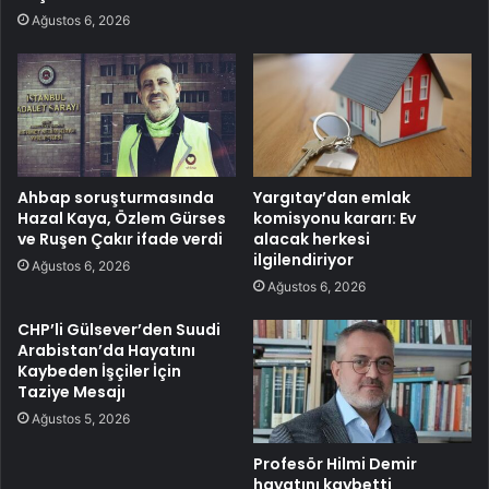
Ağustos 6, 2026
Ahbap soruşturmasında
Yargıtay’dan emlak
Hazal Kaya, Özlem Gürses
komisyonu kararı: Ev
ve Ruşen Çakır ifade verdi
alacak herkesi
ilgilendiriyor
Ağustos 6, 2026
Ağustos 6, 2026
CHP’li Gülsever’den Suudi
Arabistan’da Hayatını
Kaybeden İşçiler İçin
Taziye Mesajı
Ağustos 5, 2026
Profesör Hilmi Demir
hayatını kaybetti