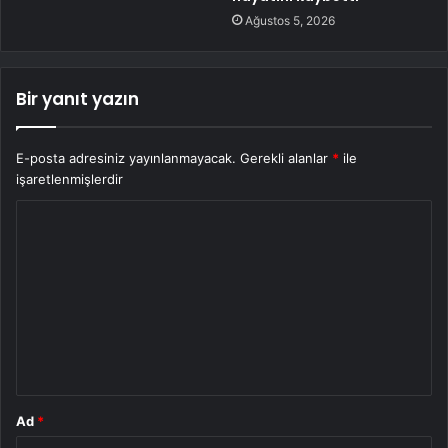
Ağustos 5, 2026
Bir yanıt yazın
E-posta adresiniz yayınlanmayacak.
Gerekli alanlar
*
ile
işaretlenmişlerdir
Y
o
r
u
m
*
Ad
*