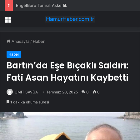
Engellilere Temsili Askerlik
Menü
Anasayfa
/
Haber
Haber
Bartın’da Eşe Bıçaklı Saldırı:
Fati Asan Hayatını Kaybetti
ÜMİT SAVĞA
Temmuz 20, 2025
0
0
1 dakika okuma süresi