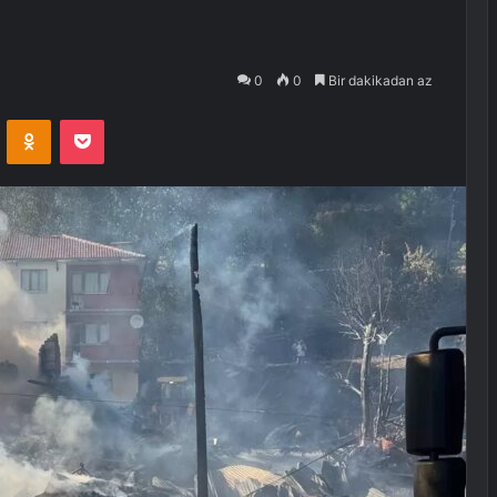
0
0
Bir dakikadan az
VKontakte
Odnoklassniki
Pocket