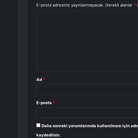
E-posta adresiniz yayınlanmayacak.
Gerekli alanlar
*
i
Y
o
r
u
m
*
Ad
*
E-posta
*
Daha sonraki yorumlarımda kullanılması için adı
kaydedilsin.