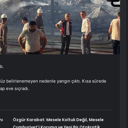
ı.
üz belirlenemeyen nedenle yangın çıktı. Kısa sürede
ap eve sıçradı.
nı
Özgür Karabat: Mesele Koltuk Değil, Mesele
Cumhuriyet’i Koruma ve Yeni Bir Otokratik