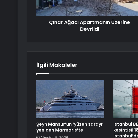
Çınar Ağacı Apartmanın Üzerine
Devrildi
İlgili Makaleler
Şeyh Mansur’un ‘yüzen sarayı’
İstanbul B
yeniden Marmaris’te
kesintisi!
İstanbul’da
Ağustos 5, 2026