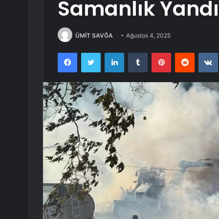
Samanlık Yandı
ÜMİT SAVĞA
Ağustos 4, 2025
Facebook
Twitter
LinkedIn
Tumblr
Pinterest
Reddit