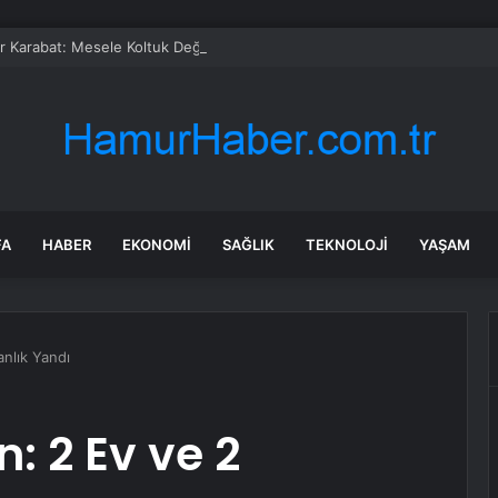
 Karabat: Mesele Koltuk Değil, Mesele Cumhuriyet’i Koruma ve Yeni Bir 
FA
HABER
EKONOMI
SAĞLIK
TEKNOLOJI
YAŞAM
anlık Yandı
: 2 Ev ve 2