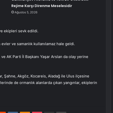
Rejime Karşı Direnme Meselesidir
Ağustos 5, 2026
e ekipleri sevk edildi.
evler ve samanlık kullanılamaz hale geldi.
 ve AK Parti İl Başkanı Yaşar Arslan da olay yerine
, Şahne, Akgöz, Kocareis, Aladağ ile Ulus ilçesine
erinde de ormanlık alanlarda çıkan yangınlar, ekiplerin
erest
Reddit
VKontakte
Odnoklassniki
Pocket
E-Posta ile paylaş
Yazdır