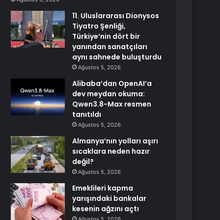
11. Uluslararası Dionysos
Tiyatro Şenliği,
Türkiye’nin dört bir
yanından sanatçıları
aynı sahnede buluşturdu
Ağustos 5, 2026
Alibaba’dan OpenAI’a
dev meydan okuma:
Qwen3.8-Max resmen
tanıtıldı
Ağustos 5, 2026
Almanya’nın yolları aşırı
sıcaklara neden hazır
değil?
Ağustos 5, 2026
Emeklileri kapma
yarışındaki bankalar
kesenin ağzını açtı
Ağustos 5, 2026