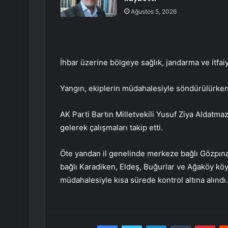
Ağustos 5, 2026
İhbar üzerine bölgeye sağlık, jandarma ve itfaiy
Yangın, ekiplerin müdahalesiyle söndürülürken 
AK Parti Bartın Milletvekili Yusuf Ziya Aldatmaz
gelerek çalışmaları takip etti.
Öte yandan il genelinde merkeze bağlı Gözpınar
bağlı Karadiken, Eldeş, Buğurlar ve Ağaköy köyl
müdahalesiyle kısa sürede kontrol altına alındı.
Facebook
Twitter
LinkedIn
Tumblr
Pint