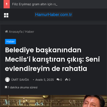
Filiz Eryılmaz gram altın için rakam verdi: Yarın akşama işaret etti
Menü
Anasayfa
/
Haber
Haber
Belediye başkanından
Meclis’i karıştıran çıkış: Seni
evlendireyim de rahatla
ÜMİT SAVĞA
Aralık 5, 2025
0
0
1 dakika okuma süresi