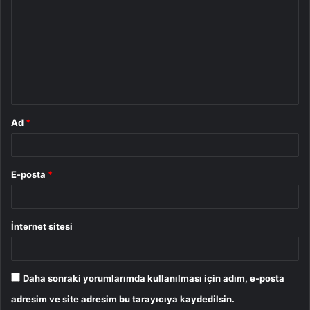
o
r
u
m
*
Ad
*
E-posta
*
İnternet sitesi
Daha sonraki yorumlarımda kullanılması için adım, e-posta
adresim ve site adresim bu tarayıcıya kaydedilsin.