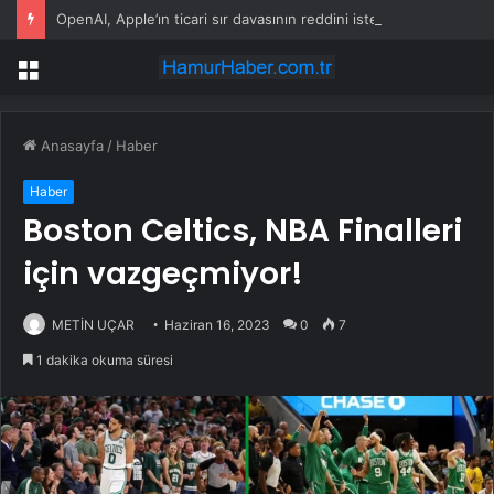
OpenAI, Apple’ın ticari sır davasının reddini istedi
Menü
Anasayfa
/
Haber
Haber
Boston Celtics, NBA Finalleri
için vazgeçmiyor!
METİN UÇAR
Haziran 16, 2023
0
7
1 dakika okuma süresi