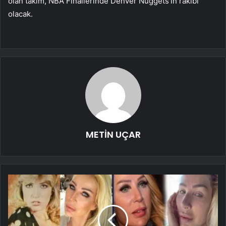
olan takım, NBA Finallerinde Denver Nuggets’ın rakibi
olacak.
METİN UÇAR