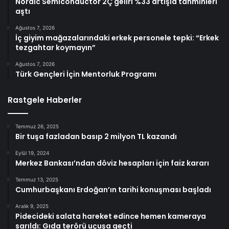
Nordic Semiconductor 2Ç geliri %33 artışla tahminleri
aştı
Ağustos 7, 2026
İç giyim mağazalarındaki erkek personele tepki: “Erkek
tezgahtar koymayın”
Ağustos 7, 2026
Türk Gençleri İçin Mentorluk Programı
Rastgele Haberler
Temmuz 26, 2025
Bir tuşa fazladan basıp 2 milyon TL kazandı
Eylül 19, 2024
Merkez Bankası’ndan döviz hesapları için faiz kararı
Temmuz 13, 2025
Cumhurbaşkanı Erdoğan’ın tarihi konuşması başladı
Aralık 9, 2025
Pidecideki salata hareket edince hemen kameraya
sarıldı: Gıda terörü uçuşa geçti