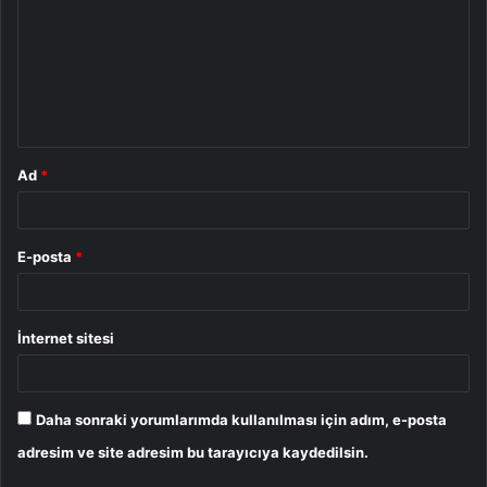
r
u
m
*
Ad
*
E-posta
*
İnternet sitesi
Daha sonraki yorumlarımda kullanılması için adım, e-posta
adresim ve site adresim bu tarayıcıya kaydedilsin.