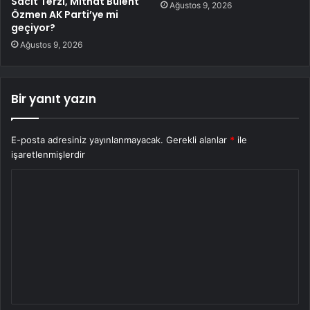
Sacit Terzi, Mithat Bülent
Ağustos 9, 2026
Özmen AK Parti’ye mi
geçiyor?
Ağustos 9, 2026
Bir yanıt yazın
E-posta adresiniz yayınlanmayacak.
Gerekli alanlar
*
ile
işaretlenmişlerdir
Y
o
r
u
m
*