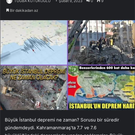
TUĞBA KÜTÜKOĞLU
Şubat 9, 2023
0
9
Bir dakikadan az
Büyük İstanbul depremi ne zaman? Sorusu bir süredir
gündemdeydi. Kahramanmaraş’ta 7.7 ve 7.6