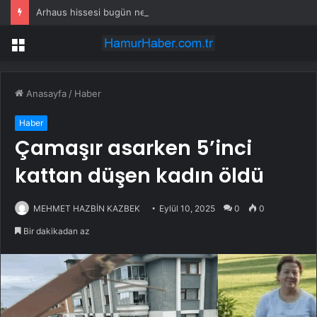
Arhaus hissesi bugün neden yükseliyor?
Menü
Anasayfa
/
Haber
Haber
Çamaşır asarken 5’inci
kattan düşen kadın öldü
MEHMET HAZBİN KAZBEK
Eylül 10, 2025
0
0
Bir dakikadan az