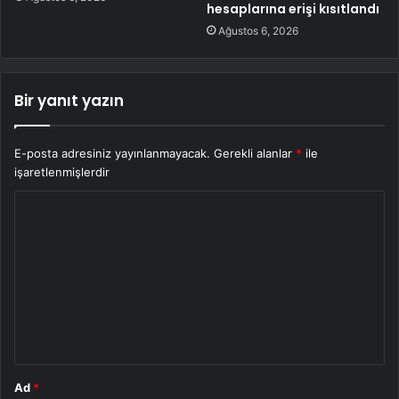
hesaplarına erişi kısıtlandı
Ağustos 6, 2026
Bir yanıt yazın
E-posta adresiniz yayınlanmayacak.
Gerekli alanlar
*
ile
işaretlenmişlerdir
Y
o
r
u
m
*
Ad
*