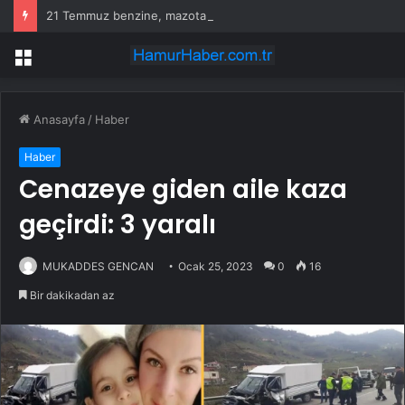
21 Temmuz benzine, mazota, motorine zam veya indirim var mı? Güncel benzin motorin akaryakıt fiyatları!
Menü
Anasayfa
/
Haber
Haber
Cenazeye giden aile kaza
geçirdi: 3 yaralı
MUKADDES GENCAN
Ocak 25, 2023
0
16
Bir dakikadan az