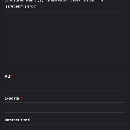
E-posta adresiniz yayınlanmayacak.
Gerekli alanlar
*
ile
işaretlenmişlerdir
Y
o
r
u
m
*
Ad
*
E-posta
*
İnternet sitesi