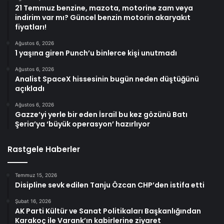
21 Temmuz benzine, mazota, motorine zam veya
indirim var mı? Güncel benzin motorin akaryakıt
fiyatları!
Ağustos 6, 2026
1 yaşına giren Punch’u binlerce kişi unutmadı
Ağustos 6, 2026
Analist SpaceX hissesinin bugün neden düştüğünü
açıkladı
Ağustos 6, 2026
Gazze’yi yerle bir eden İsrail bu kez gözünü Batı
Şeria’ya ‘büyük operasyon’ hazırlıyor
Rastgele Haberler
Temmuz 15, 2026
Disipline sevk edilen Tanju Özcan CHP’den istifa etti
Şubat 16, 2026
AK Parti Kültür ve Sanat Politikaları Başkanlığından
Karakoç ile Varank’ın kabirlerine ziyaret