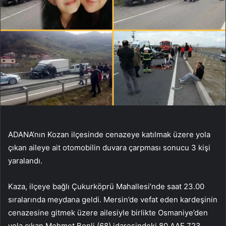
ADANA’nın Kozan ilçesinde cenazeye katılmak üzere yola
çıkan aileye ait otomobilin duvara çarpması sonucu 3 kişi
yaralandı.
Kaza, ilçeye bağlı Çukurköprü Mahallesi’nde saat 23.00
sıralarında meydana geldi. Mersin’de vefat eden kardeşinin
cenazesine gitmek üzere ailesiyle birlikte Osmaniye’den
yola çıkan Mehmet Benli (68) idaresindeki 80 AAF 723