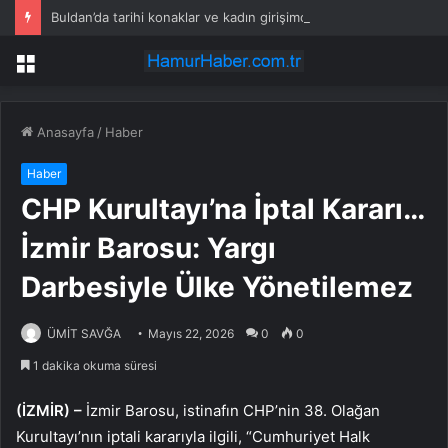
Buldan’da tarihi konaklar ve kadın girişimciler turizme kazandırılıyor
Menü
Anasayfa
/
Haber
Haber
CHP Kurultayı’na İptal Kararı…
İzmir Barosu: Yargı
Darbesiyle Ülke Yönetilemez
ÜMİT SAVĞA
Mayıs 22, 2026
0
0
1 dakika okuma süresi
(İZMİR) –
İzmir Barosu, istinafın CHP’nin 38. Olağan
Kurultayı’nın iptali kararıyla ilgili, “Cumhuriyet Halk