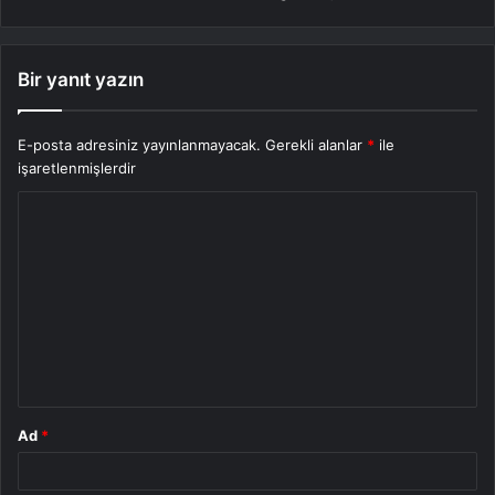
Bir yanıt yazın
E-posta adresiniz yayınlanmayacak.
Gerekli alanlar
*
ile
işaretlenmişlerdir
Y
o
r
u
m
*
Ad
*