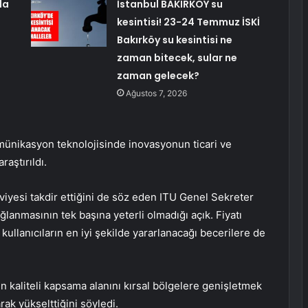
la
İstanbul BAKIRKÖY su
kesintisi! 23-24 Temmuz İSKİ
Bakırköy su kesintisi ne
zaman bitecek, sular ne
zaman gelecek?
Ağustos 7, 2026
münikasyon teknolojisinde inovasyonun ticari ve
raştırıldı.
viyesi takdir ettiğini de söz eden ITU Genel Sekreter
ğlanmasının tek başına yeterli olmadığı açık. Fiyatı
 kullanıcıların en iyi şekilde yararlanacağı becerilere de
n kaliteli kapsama alanını kırsal bölgelere genişletmek
arak yükselttiğini söyledi.