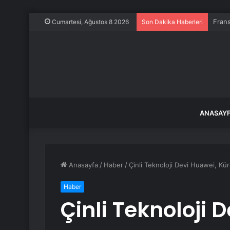
Frans
Cumartesi, Ağustos 8 2026
Son Dakika Haberleri
ANASAY
Anasayfa
/
Haber
/
Çinli Teknoloji Devi Huawei, Küre
Haber
Çinli Teknoloji 