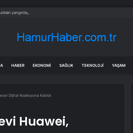
a’daki yangınlarda 4 itfaiye eri hayatını kaybetti
FA
HABER
EKONOMI
SAĞLIK
TEKNOLOJI
YAŞAM
sel Dijital Koalisyona Katıldı
Devi Huawei,