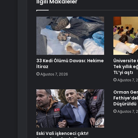
İlgili Makaleler
33 Kedi Ölümü Davası: Hekime
Üniversite 
İtiraz
Tek yıllık 
TL’yi aştı
Ağustos 7, 2026
Ağustos 7, 
Orman Gen
Fethiye’dek
Düşürüldü
Ağustos 7, 
Eski Vali işkenceci çıktı!