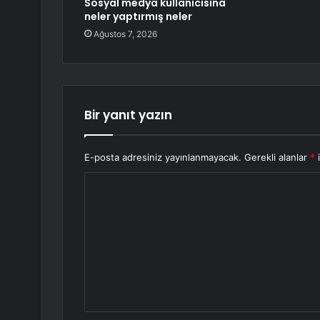
Sosyal medya kullanıcısına
neler yaptırmış neler
Ağustos 7, 2026
Bir yanıt yazın
E-posta adresiniz yayınlanmayacak.
Gerekli alanlar
*
i
Y
o
r
u
m
*