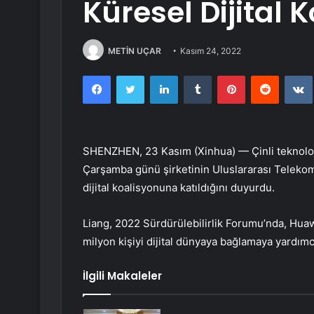
Küresel Dijital 
METİN UÇAR
Kasım 24, 2022
Facebook
Twitter
LinkedIn
Tumblr
Pinterest
Reddit
SHENZHEN, 23 Kasım (Xinhua) — Çinli teknoloj
Çarşamba günü şirketinin Uluslararası Telekom
dijital koalisyonuna katıldığını duyurdu.
Liang, 2022 Sürdürülebilirlik Forumu’nda, Huaw
milyon kişiyi dijital dünyaya bağlamaya yardımc
İlgili Makaleler