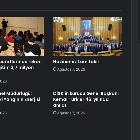
ücretlerinde rekor:
Hazinemiz tam takır
eğitim 3,7 milyon
Ağustos 7, 2026
2026
el Müdürlüğü:
DİSK’in kurucu Genel Başkanı
i Yangının Enerjisi
Kemal Türkler 46. yılında
anıldı
2026
Ağustos 7, 2026