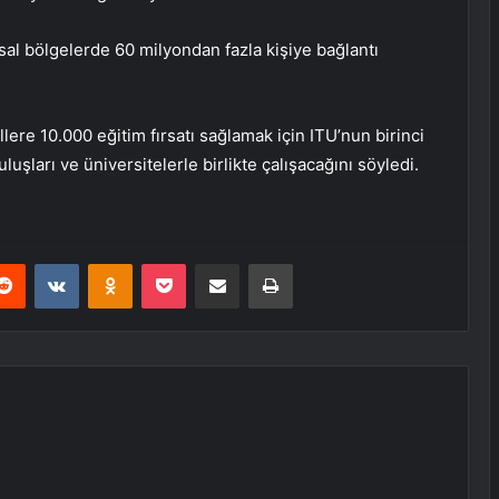
ırsal bölgelerde 60 milyondan fazla kişiye bağlantı
ere 10.000 eğitim fırsatı sağlamak için ITU’nun birinci
şları ve üniversitelerle birlikte çalışacağını söyledi.
erest
Reddit
VKontakte
Odnoklassniki
Pocket
E-Posta ile paylaş
Yazdır