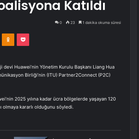
Koalisyona Katıldı
0
23
1 dakika okuma süresi
VKontakte
Odnoklassniki
Pocket
i devi Huawei’nin Yönetim Kurulu Başkanı Liang Hua
ünikasyon Birliği’nin (ITU) Partner2Connect (P2C)
ei’nin 2025 yılına kadar ücra bölgelerde yaşayan 120
ı olmaya kararlı olduğunu söyledi.