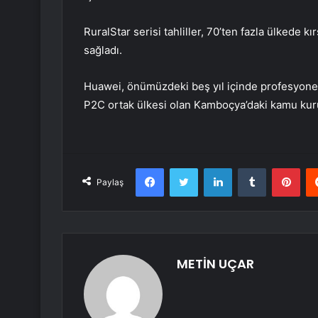
RuralStar serisi tahliller, 70’ten fazla ülkede k
sağladı.
Huawei, önümüzdeki beş yıl içinde profesyonell
P2C ortak ülkesi olan Kamboçya’daki kamu kurulu
Facebook
Twitter
LinkedIn
Tumblr
Pint
Paylaş
METİN UÇAR