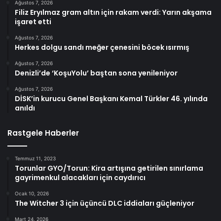
Ağustos 7, 2026
Filiz Eryılmaz gram altın için rakam verdi: Yarın akşama
işaret etti
Ağustos 7, 2026
Herkes dolgu sandı meğer çenesini böcek ısırmış
Ağustos 7, 2026
Denizli’de ‘KoşuYolu’ baştan sona yenileniyor
Ağustos 7, 2026
DİSK’in kurucu Genel Başkanı Kemal Türkler 46. yılında
anıldı
Rastgele Haberler
Temmuz 11, 2023
Torunlar GYO/Torun: Kira artışına getirilen sınırlama
gayrimenkul alacakları için caydırıcı
Ocak 10, 2026
The Witcher 3 için üçüncü DLC iddiaları güçleniyor
Mart 24, 2026