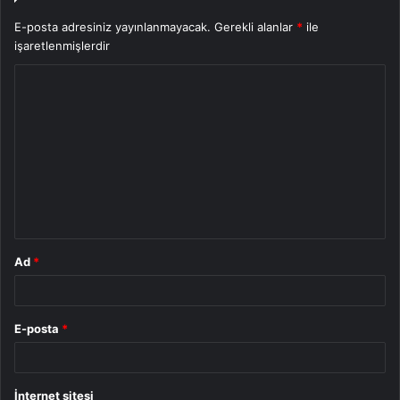
E-posta adresiniz yayınlanmayacak.
Gerekli alanlar
*
ile
işaretlenmişlerdir
Y
o
r
u
m
*
Ad
*
E-posta
*
İnternet sitesi