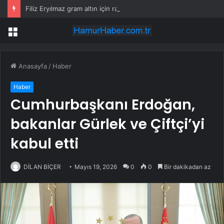
Filiz Eryılmaz gram altın için rakam verdi: Yarın akşama işaret etti
Menü
Anasayfa
/
Haber
Haber
Cumhurbaşkanı Erdoğan,
bakanlar Gürlek ve Çiftçi’yi
kabul etti
DİLAN BİÇER
Mayıs 19, 2026
0
0
Bir dakikadan az