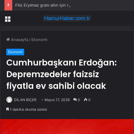
Filiz Eryılmaz gram altın için rakam verdi: Yarın akşama işaret etti
Menü
Anasayfa
/
Ekonomi
Ekonomi
Cumhurbaşkanı Erdoğan:
Depremzedeler faizsiz
fiyatla ev sahibi olacak
DİLAN BİÇER
Mayıs 17, 2026
0
0
1 dakika okuma süresi