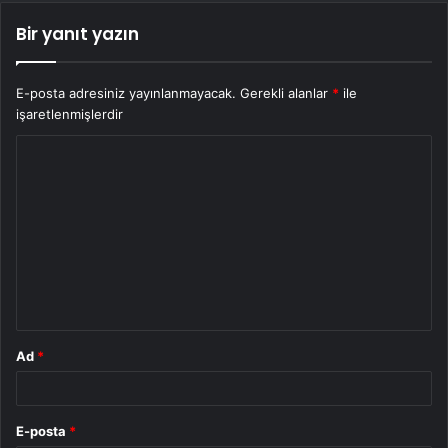
Bir yanıt yazın
E-posta adresiniz yayınlanmayacak.
Gerekli alanlar
*
ile
işaretlenmişlerdir
Y
o
r
u
m
*
Ad
*
E-posta
*