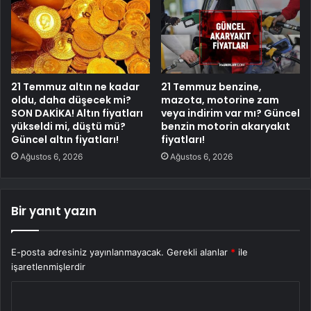
21 Temmuz altın ne kadar
21 Temmuz benzine,
oldu, daha düşecek mi?
mazota, motorine zam
SON DAKİKA! Altın fiyatları
veya indirim var mı? Güncel
yükseldi mi, düştü mü?
benzin motorin akaryakıt
Güncel altın fiyatları!
fiyatları!
Ağustos 6, 2026
Ağustos 6, 2026
Bir yanıt yazın
E-posta adresiniz yayınlanmayacak.
Gerekli alanlar
*
ile
işaretlenmişlerdir
Y