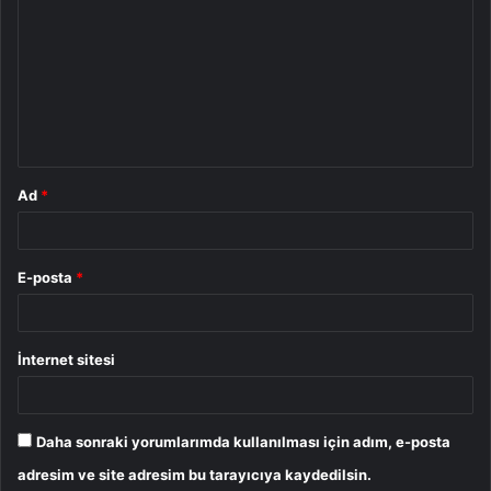
o
r
u
m
*
Ad
*
E-posta
*
İnternet sitesi
Daha sonraki yorumlarımda kullanılması için adım, e-posta
adresim ve site adresim bu tarayıcıya kaydedilsin.