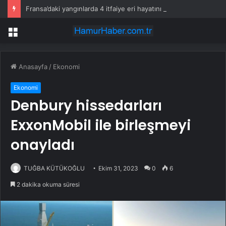
Fransa’daki yangınlarda 4 itfaiye eri hayatını kaybetti
Menü
Anasayfa
/
Ekonomi
Ekonomi
Denbury hissedarları
ExxonMobil ile birleşmeyi
onayladı
TUĞBA KÜTÜKOĞLU
Ekim 31, 2023
0
6
2 dakika okuma süresi