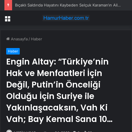
Bıçaklı Saldırıda Hayatını Kaybeden Selçuk Karaman’ın Ailesi AYM’ye Başvurdu
Menü
Anasayfa
/
Haber
Haber
Engin Altay: “Türkiye’nin
Hak ve Menfaatleri İçin
Değil, Putin’in Önceliği
Olduğu İçin Suriye ile
Yakınlaşacaksın, Vah Ki
Vah; Bay Kemal Sana 10…