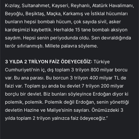
Kızılay, Sultanahmet, Kayseri, Reyhanlı, Atatürk Havalimanı,
Beyoğlu, Beşiktaş, Maçka, Karkamış ve İstiklal hücumları
bunların hepsi bombalı hücum, çok sayıda sivil, asker
kardeşimizi kaybettik. Herhalde 15 tane bombalı aksiyon
saydım. Hepsi senin periyodunda oldu. Sen devraldığında
terör sıfırlanmıştı. Millete palavra söyleme.
3 YILDA 2 TRİLYON FAİZ ÖDEYECEĞİZ:
Türkiye
Cumhuriyeti’nin iç, dış toplam 3 trilyon 800 milyar borcu
var. Bu ana parası. Bu borcun 3 trilyon 400 milyar TL de
faizi var. Toplam şu anda bu devlet 7 trilyon 200 milyar
borçlu bir devlet. Biz bunları söyleyince Erdoğan diyor ki
polemik, polemik. Polemik değil Erdoğan, senin yönettiği
devletin Hazine ve Maliye’sinin sayıları. Önümüzdeki 3
yılda toplam 2 trilyon yalnızca faiz ödeyeceğiz.”