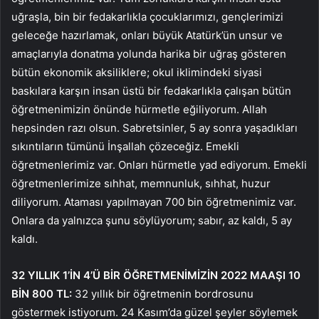
uğraşla, bin bir fedakarlıkla çocuklarımızı, gençlerimizi
geleceğe hazırlamak, onları büyük Atatürk’ün unsur ve
amaçlarıyla donatma yolunda harika bir uğraş gösteren
bütün ekonomik aksiliklere; okul iklimindeki siyasi
baskılara karşın insan üstü bir fedakarlıkla çalışan bütün
öğretmenimizin önünde hürmetle eğiliyorum. Allah
hepsinden razı olsun. Sabretsinler, 5 ay sonra yaşadıkları
sıkıntıların tümünü İnşallah çözeceğiz. Emekli
öğretmenlerimiz var. Onları hürmetle yad ediyorum. Emekli
öğretmenlerimize sıhhat, memnunluk, sıhhat, huzur
diliyorum. Ataması yapılmayan 700 bin öğretmenimiz var.
Onlara da yalnızca şunu söylüyorum; sabır, az kaldı, 5 ay
kaldı.
32 YILLIK 1’İN 4’Ü BİR ÖĞRETMENİMİZİN 2022 MAAŞI 10
BİN 800 TL:
32 yıllık bir öğretmenin bordrosunu
göstermek istiyorum. 24 Kasım’da güzel şeyler söylemek