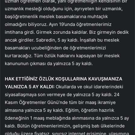
uzman öğretmen olarak, yani öğretmenliğin kendisinin bir
uzmanlık mesleği olduğunu için, ayrıyeten bir uzmanlık,
başöğretmenlik meslek basamaklarına muhtaçlık
olmadığını biliyoruz. Ayın 19’unda öğretmenlerimiz
imtihana girdi. Girmek zorunda kaldılar. Biz girmeyin dedik
ancak girdiler. Sabredin, 5 ay kaldı. İnşallah bu meslek
basamakları ucubeliğinden de öğretmenlerimizi
kurtaracağız. Tüm özlük haklarını kapsayan bir meslek
kanununun çıkması da yalnızca 5 ay kaldı.
HAK ETTİĞİNİZ ÖZLÜK KOŞULLARINA KAVUŞMANIZA
YALNIZCA 5 AY KALDI:
Okullarda ve okul idarelerindeki
siyasallaşmaya son vermeye de yalnızca 5 ay kaldı. 24
Kasım Öğretmenler Günü’nde tüm bir maaş ikramiye
almasına yalnızca 5 ay kaldı. Eğitim, öğretim hazırlık
ödeneğinin 1 maaş meblağında alınmasına da yalnızca 5 ay
kaldı. Bütün öğretmenlerimizin, gelişmiş batı ülkelerinde
olduğu üzere fiyatsız, sınırsız internet erişimine, ulaşımına