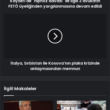
Kayseri'de "hipnoz davası" ile ilgili 3 avukatın
FETÖ üyeliğinden yargılanmasına devam edildi
İtalya, Sırbistan ile Kosova'nın plaka krizinde
anlaşmasından memnun
İlgili Makaleler