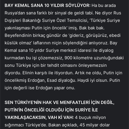
BAY KEMAL SANA 10 YILDIR SÖYLÜYOR:
Ha bu arada
Rusya’dan sana farklı bir sinyal de geldi tabi. Ne diyor Rus
Dışişleri Bakanlığı Suriye Özel Temsilcisi, ‘Türkiye Suriye
yakınlaşması Putin için öncelik’ imiş. Bak bak bak.
Beyefendinin birkaç gündür de ‘gideriz, görüşürüz, ebedi
küslük olmaz’ laflarının niçin söylendiğini anlıyoruz. Bay
Kemal sana 10 yıldır Suriye merkezi idaresi ile diyalog
kurmadan bu işi çözemezsiz, 900 kilometre uzunluğundaki
sonu Türkiye için bir tehdit olmasını önleyemezsin
diyordu. Elinin karşıtı ile itiyordun. Artık ne oldu, Putin için
öncelikmiş Erdoğan, Esad diyaloğu. Haydi iyi olsun. Putin
için değerli ise Erdoğan yapar onu.
SEN TÜRKİYE’NİN HAK VE MENFAATLERİ İÇİN DEĞİL,
PUTİN’İN ÖNCELİĞİ OLDUĞU İÇİN SURİYE İLE
YAKINLAŞACAKSIN, VAH Kİ VAH:
4 buçuk milyon
sığınmacı Türkiye’de. Bakan açıkladı, 45 milyar dolar