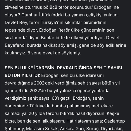
zirvesine oturmuş bölücü terör sorunudur.’ Erdoğan, ne
oluyor? Cumhur İttifakı’ndaki bu yaman çelişkiyi anlatın.
Devlet Bey, terör Türkiye’nin sıkıntılar piramidinin
tepesinde diyor, Erdoğan, ‘terör ülke gündeminin son
sıralarında’ diyor. Bunlar birlikte ülkeyi yönetiyor. Devlet
Beyefendi burada hakikat söylemiş, genelde söylediklerine
katılmayız. 8 sene evvel de söylemiş.
SEN BU ÜLKE İDARESİNİ DEVRALDIĞINDA ŞEHİT SAYISI
BÜTÜN YIL 6 İDİ:
Erdoğan, sen bu ülke idaresini
devraldığında 2002’deki verdiğimiz şehit sayısı bütün yıl
içinde 6 idi. 2022’de bu yıl yalnızca operasyonlarda
verdiğimiz şehit sayısı 60’ı geçti. Erdoğan, senin
döneminde Türkiye’de bomba patlamamış metrekare
kalmadı ya. 20 yılda terörü bitirdik nasıl diyorsun. Keşke
bitse, ben de seni alkışlasam. Hatırlatayım sana; Gaziantep
Şahinbey, Merasim Sokak, Ankara Garı, Suruç, Diyarbakır,