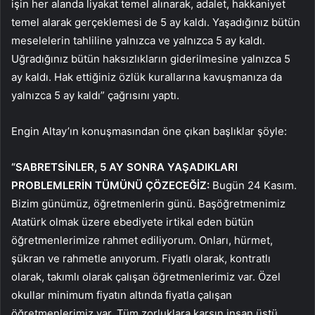
işin her alanda liyakat temel alınarak, adalet, hakkaniyet
temel alarak gerçeklemesi de 5 ay kaldı. Yaşadığınız bütün
meselelerin tahliline yalnızca ve yalnızca 5 ay kaldı.
Uğradığınız bütün haksızlıkların giderilmesine yalnızca 5
ay kaldı. Hak ettiğiniz özlük kurallarına kavuşmanıza da
yalnızca 5 ay kaldı” çağrısını yaptı.
Engin Altay’ın konuşmasından öne çıkan başlıklar şöyle:
“SABRETSİNLER, 5 AY SONRA YAŞADIKLARI
PROBLEMLERİN TÜMÜNÜ ÇÖZECEĞİZ:
Bugün 24 Kasım.
Bizim günümüz, öğretmenlerin günü. Başöğretmenimiz
Atatürk olmak üzere ebediyete irtikal eden bütün
öğretmenlerimize rahmet ediliyorum. Onları, hürmet,
şükran ve rahmetle anıyorum. Fiyatlı olarak, kontratlı
olarak, takımlı olarak çalışan öğretmenlerimiz var. Özel
okullar minimum fiyatın altında fiyatla çalışan
öğretmenlerimiz var. Tüm zorluklara karşın insan üstü