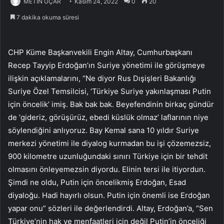
METİN UÇAR
Kasım 24, 2022
0
20
7 dakika okuma süresi
CHP Küme Başkanvekili Engin Altay, Cumhurbaşkanı
Recep Tayyip Erdoğan’ın Suriye yönetimi ile görüşmeye
ilişkin açıklamalarını, “Ne diyor Rus Dışişleri Bakanlığı
Suriye Özel Temsilcisi, ‘Türkiye Suriye yakınlaşması Putin
için öncelik’ imiş. Bak bak bak. Beyefendinin birkaç gündür
de ‘gideriz, görüşürüz, ebedi küslük olmaz’ laflarının niye
söylendiğini anlıyoruz. Bay Kemal sana 10 yıldır Suriye
merkezi yönetimi ile diyalog kurmadan bu işi çözemezsiz,
900 kilometre uzunluğundaki sınırı Türkiye için bir tehdit
olmasını önleyemezsin diyordu. Elinin tersi ile itiyordun.
Şimdi ne oldu, Putin için öncelikmiş Erdoğan, Esad
diyaloğu. Hadi hayırlı olsun. Putin için önemli ise Erdoğan
yapar onu” sözleri ile değerlendirdi. Altay, Erdoğan’a, “Sen
Türkiye’nin hak ve menfaatleri için değil Putin’in önceliği