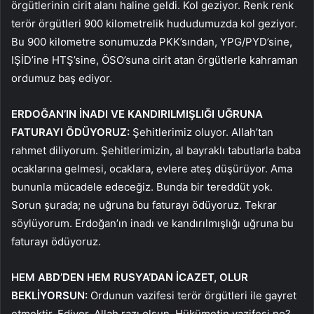
örgütlerinin cirit alanı haline geldi. Kol geziyor. Renk renk
terör örgütleri 900 kilometrelik hududumuzda kol geziyor.
Bu 900 kilometre sonumuzda PKK’sından, YPG/PYD’sine,
IŞİD’ine HTŞ’sine, ÖSO’suna cirit atan örgütlerle kahraman
ordumuz baş ediyor.
ERDOĞAN’IN İNADI VE KANDIRILMIŞLIĞI UĞRUNA
FATURAYI ÖDÜYORUZ:
Şehitlerimiz oluyor. Allah’tan
rahmet diliyorum. Şehitlerimizin, al bayraklı tabutlarla baba
ocaklarına gelmesi, ocaklara, evlere ateş düşürüyor. Ama
bununla mücadele edeceğiz. Bunda bir tereddüt yok.
Sorun şurada; ne uğruna bu faturayı ödüyoruz. Tekrar
söylüyorum. Erdoğan’ın inadı ve kandırılmışlığı uğruna bu
faturayı ödüyoruz.
HEM ABD’DEN HEM RUSYA’DAN İCAZET, OLUR
BEKLİYORSUN:
Ordunun vazifesi terör örgütleri ile gayret
etmektir. Ediyor, Allah razı olsun. Hükümetin vazifesi ne?