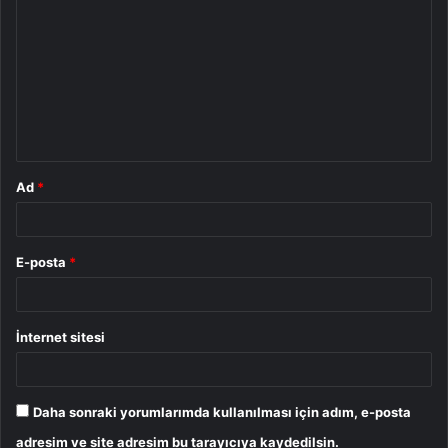
o
r
u
m
*
Ad
*
E-posta
*
İnternet sitesi
Daha sonraki yorumlarımda kullanılması için adım, e-posta
adresim ve site adresim bu tarayıcıya kaydedilsin.