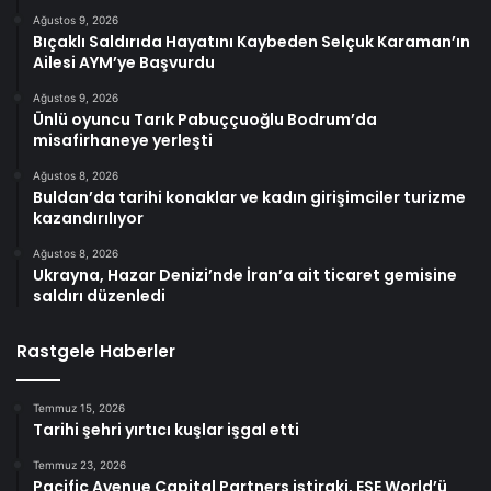
Ağustos 9, 2026
Bıçaklı Saldırıda Hayatını Kaybeden Selçuk Karaman’ın
Ailesi AYM’ye Başvurdu
Ağustos 9, 2026
Ünlü oyuncu Tarık Pabuççuoğlu Bodrum’da
misafirhaneye yerleşti
Ağustos 8, 2026
Buldan’da tarihi konaklar ve kadın girişimciler turizme
kazandırılıyor
Ağustos 8, 2026
Ukrayna, Hazar Denizi’nde İran’a ait ticaret gemisine
saldırı düzenledi
Rastgele Haberler
Temmuz 15, 2026
Tarihi şehri yırtıcı kuşlar işgal etti
Temmuz 23, 2026
Pacific Avenue Capital Partners iştiraki, ESE World’ü