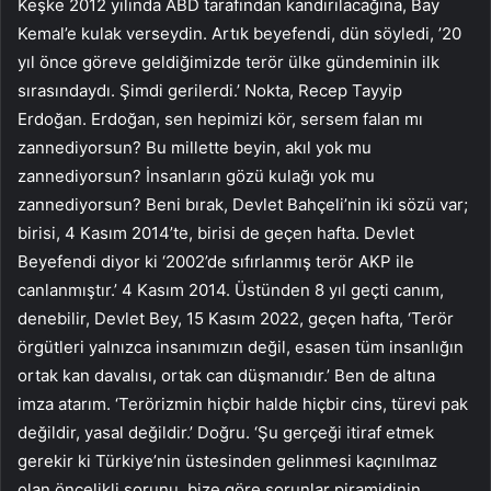
Keşke 2012 yılında ABD tarafından kandırılacağına, Bay
Kemal’e kulak verseydin. Artık beyefendi, dün söyledi, ’20
yıl önce göreve geldiğimizde terör ülke gündeminin ilk
sırasındaydı. Şimdi gerilerdi.’ Nokta, Recep Tayyip
Erdoğan. Erdoğan, sen hepimizi kör, sersem falan mı
zannediyorsun? Bu millette beyin, akıl yok mu
zannediyorsun? İnsanların gözü kulağı yok mu
zannediyorsun? Beni bırak, Devlet Bahçeli’nin iki sözü var;
birisi, 4 Kasım 2014’te, birisi de geçen hafta. Devlet
Beyefendi diyor ki ‘2002’de sıfırlanmış terör AKP ile
canlanmıştır.’ 4 Kasım 2014. Üstünden 8 yıl geçti canım,
denebilir, Devlet Bey, 15 Kasım 2022, geçen hafta, ‘Terör
örgütleri yalnızca insanımızın değil, esasen tüm insanlığın
ortak kan davalısı, ortak can düşmanıdır.’ Ben de altına
imza atarım. ‘Terörizmin hiçbir halde hiçbir cins, türevi pak
değildir, yasal değildir.’ Doğru. ‘Şu gerçeği itiraf etmek
gerekir ki Türkiye’nin üstesinden gelinmesi kaçınılmaz
olan öncelikli sorunu, bize göre sorunlar piramidinin