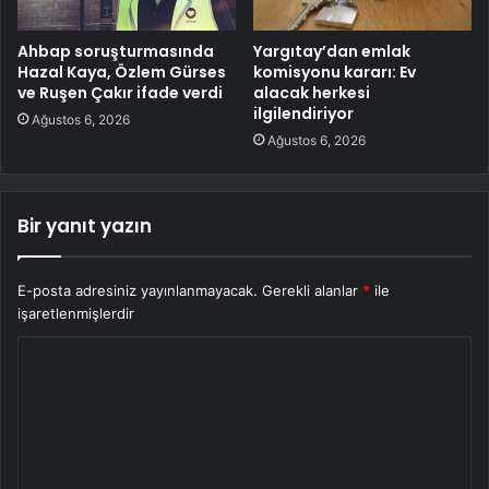
Ahbap soruşturmasında
Yargıtay’dan emlak
Hazal Kaya, Özlem Gürses
komisyonu kararı: Ev
ve Ruşen Çakır ifade verdi
alacak herkesi
ilgilendiriyor
Ağustos 6, 2026
Ağustos 6, 2026
Bir yanıt yazın
E-posta adresiniz yayınlanmayacak.
Gerekli alanlar
*
ile
işaretlenmişlerdir
Y
o
r
u
m