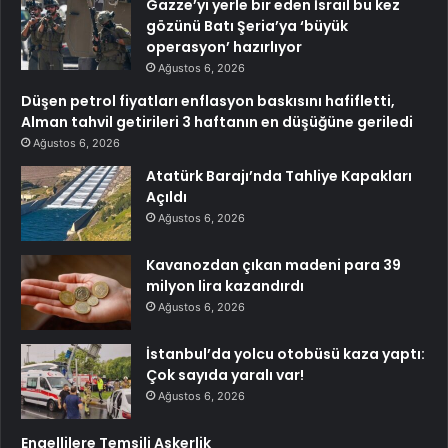
Gazze’yi yerle bir eden İsrail bu kez
gözünü Batı Şeria’ya ‘büyük
operasyon’ hazırlıyor
Ağustos 6, 2026
Düşen petrol fiyatları enflasyon baskısını hafifletti,
Alman tahvil getirileri 3 haftanın en düşüğüne geriledi
Ağustos 6, 2026
Atatürk Barajı’nda Tahliye Kapakları
Açıldı
Ağustos 6, 2026
Kavanozdan çıkan madeni para 39
milyon lira kazandırdı
Ağustos 6, 2026
İstanbul’da yolcu otobüsü kaza yaptı:
Çok sayıda yaralı var!
Ağustos 6, 2026
Engellilere Temsili Askerlik