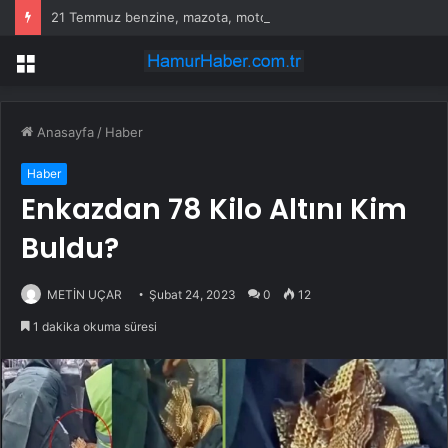
21 Temmuz benzine, mazota, motorine zam veya indirim var mı? Güncel benzin motorin akaryakıt fiyatları!
Menü
Anasayfa
/
Haber
Haber
Enkazdan 78 Kilo Altını Kim
Buldu?
METİN UÇAR
Şubat 24, 2023
0
12
1 dakika okuma süresi