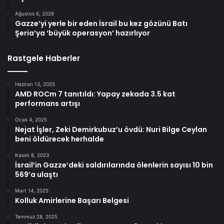
Ağustos 6, 2026
Gazze’yi yerle bir eden İsrail bu kez gözünü Batı
Şeria’ya ‘büyük operasyon’ hazırlıyor
Rastgele Haberler
Haziran 13, 2025
AMD ROCm 7 tanıtıldı: Yapay zekada 3.5 kat
performans artışı
Ocak 4, 2025
Nejat İşler, Zeki Demirkubuz’u övdü: Nuri Bilge Ceylan
beni öldürecek herhalde
Kasım 8, 2023
İsrail’in Gazze’deki saldırılarında ölenlerin sayısı 10 bin
569’a ulaştı
Mart 14, 2025
Kolluk Amirlerine Başarı Belgesi
Temmuz 28, 2025