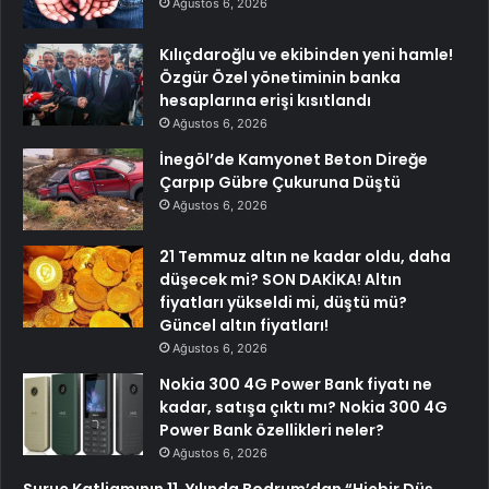
Ağustos 6, 2026
Kılıçdaroğlu ve ekibinden yeni hamle!
Özgür Özel yönetiminin banka
hesaplarına erişi kısıtlandı
Ağustos 6, 2026
İnegöl’de Kamyonet Beton Direğe
Çarpıp Gübre Çukuruna Düştü
Ağustos 6, 2026
21 Temmuz altın ne kadar oldu, daha
düşecek mi? SON DAKİKA! Altın
fiyatları yükseldi mi, düştü mü?
Güncel altın fiyatları!
Ağustos 6, 2026
Nokia 300 4G Power Bank fiyatı ne
kadar, satışa çıktı mı? Nokia 300 4G
Power Bank özellikleri neler?
Ağustos 6, 2026
Suruç Katliamının 11. Yılında Bodrum’dan “Hiçbir Düş