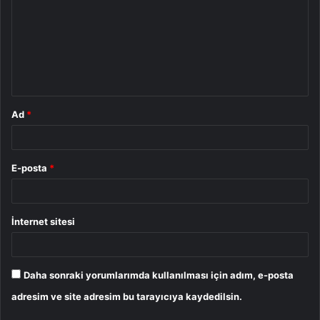
r
u
m
*
Ad
*
E-posta
*
İnternet sitesi
Daha sonraki yorumlarımda kullanılması için adım, e-posta
adresim ve site adresim bu tarayıcıya kaydedilsin.