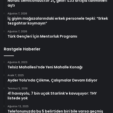
Nordic Semiconductor 2Ç geliri %33 artışla tahminleri
aştı
Ağustos 7, 2026
İç giyim mağazalarındaki erkek personele tepki: “Erkek
tezgahtar koymayın”
Ağustos 7, 2026
Türk Gençleri İçin Mentorluk Programı
Rastgele Haberler
Ağustos 8, 2023
Telsiz Mahallesi’nde Yeni Mahalle Konağı
Aralık 7, 2025
Ayder Yolu’nda Çökme, Çalışmalar Devam Ediyor
Temmuz 5, 2026
41 havayolu, 7 bin uçak Starlink’e kavuşuyor: THY
listede yok
Ağustos 13, 2025
Telefonunuzda bu 5 belirtiden biri bile varsa geçmiş