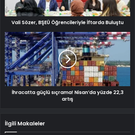
Vali Sözer, BŞEÜ Öğrencileriyle İftarda Buluştu
İhracatta güçlü sıçrama! Nisan’da yüzde 22,3
artış
İlgili Makaleler