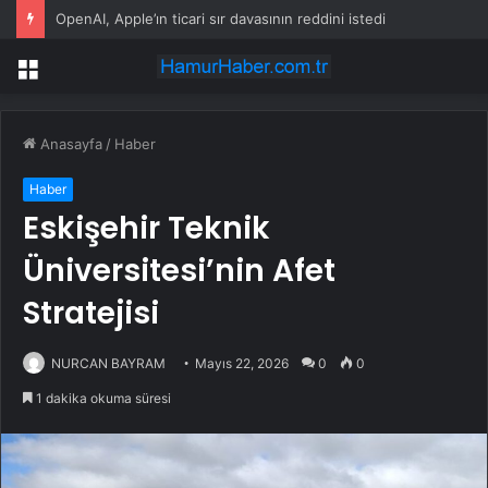
OpenAI, Apple’ın ticari sır davasının reddini istedi
Menü
Anasayfa
/
Haber
Haber
Eskişehir Teknik
Üniversitesi’nin Afet
Stratejisi
NURCAN BAYRAM
Mayıs 22, 2026
0
0
1 dakika okuma süresi