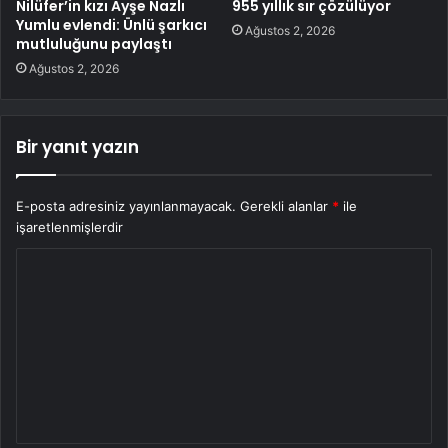
Nilüfer’in kızı Ayşe Nazlı
955 yıllık sır çözülüyor
Yumlu evlendi: Ünlü şarkıcı
Ağustos 2, 2026
mutluluğunu paylaştı
Ağustos 2, 2026
Bir yanıt yazın
E-posta adresiniz yayınlanmayacak.
Gerekli alanlar
*
ile
işaretlenmişlerdir
Y
o
r
u
m
*