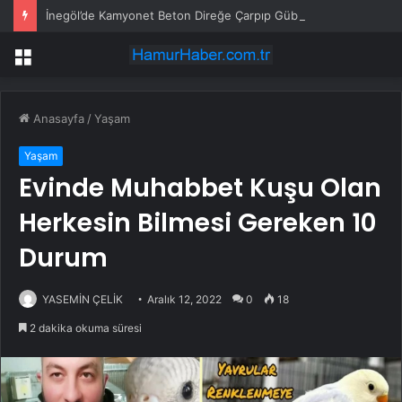
İnegöl’de Kamyonet Beton Direğe Çarpıp Gübre Çukuruna Düştü
Menü
Anasayfa
/
Yaşam
Yaşam
Evinde Muhabbet Kuşu Olan
Herkesin Bilmesi Gereken 10
Durum
YASEMİN ÇELİK
Aralık 12, 2022
0
18
2 dakika okuma süresi