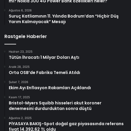
mı? Nokia 300 4G Power Bank özellikleri neler?
Ağustos 6, 2026
Suruç Katliamının 11. Yılında Bodrum’dan “Hiçbir Düş
Yarım Kalmayacak” Mesajı
Rastgele Haberler
Haziran 23, 2025
Tütün İhracatı 1 Milyar Doları Aştı
Aralık 28, 2025
Orta OSB’de Fabrika Temeli Atıldı
Şubat 7, 2026
Ekim Ayı Enflasyon Rakamları Açıklandı
Kasım 17, 2025
Bristol-Myers Squibb hisseleri akut koroner
denemesini durdurduktan sonra düştü
Ağustos 2, 2025
PİYASAYA BAKIŞ-Spot doğal gaz piyasasında referans
fiyat 14.392,62 TL oldu