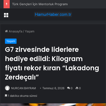
Türk Gençleri İçin Mentorluk Programı
Menü
Anasayfa
/
Yaşam
Yaşam
G7 zirvesinde liderlere
hediye edildi: Kilogram
fiyatı rekor kıran “Lakadong
Zerdeçalı”
NURCAN BAYRAM
Temmuz 6, 2026
0
0
1 dakika okuma süresi