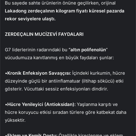
Bu sayede sahte ürünlerin önüne geçilirken, orijinal
Lakadong zerdeçalının kilogram fiyatı küresel pazarda
rekor seviyelere ulaştı.
ZERDEÇALIN MUCİZEVİ FAYDALARI
G7 liderlerinin radarındaki bu
“altın polifenolün
”
vücudumuza kanıtlanmış en büyük faydaları şunlar:
•
Kronik Enfeksiyon Savaşçısı:
İçindeki kurkumin, hücre
düzeyinde güçlü bir antiinflamatuar (iltihap sökücü) etki
gösterir. Vücuttaki sessiz enfeksiyonları dindirir.
•
Hücre Yenileyici (Antioksidan):
Yaşlanma karşıtı ve
hücre koruyucu etkisi sıradan türlere göre katbekat daha
yüksektir.
•
Eklem ve Kemik Dostu:
Özellikle kireçlenme ve eklem