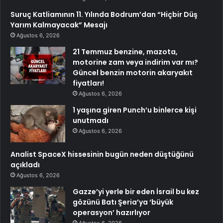
Suruç Katliamının 11. Yılında Bodrum’dan “Hiçbir Düş
Yarım Kalmayacak” Mesajı
Ağustos 6, 2026
21 Temmuz benzine, mazota,
motorine zam veya indirim var mı?
Güncel benzin motorin akaryakıt
fiyatları!
Ağustos 6, 2026
1 yaşına giren Punch’u binlerce kişi
unutmadı
Ağustos 6, 2026
Analist SpaceX hissesinin bugün neden düştüğünü
açıkladı
Ağustos 6, 2026
Gazze’yi yerle bir eden İsrail bu kez
gözünü Batı Şeria’ya ‘büyük
operasyon’ hazırlıyor
Ağustos 6, 2026