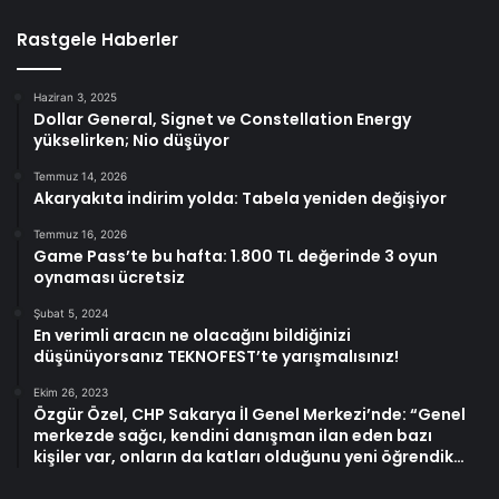
Rastgele Haberler
Haziran 3, 2025
Dollar General, Signet ve Constellation Energy
yükselirken; Nio düşüyor
Temmuz 14, 2026
Akaryakıta indirim yolda: Tabela yeniden değişiyor
Temmuz 16, 2026
Game Pass’te bu hafta: 1.800 TL değerinde 3 oyun
oynaması ücretsiz
Şubat 5, 2024
En verimli aracın ne olacağını bildiğinizi
düşünüyorsanız TEKNOFEST’te yarışmalısınız!
Ekim 26, 2023
Özgür Özel, CHP Sakarya İl Genel Merkezi’nde: “Genel
merkezde sağcı, kendini danışman ilan eden bazı
kişiler var, onların da katları olduğunu yeni öğrendik…