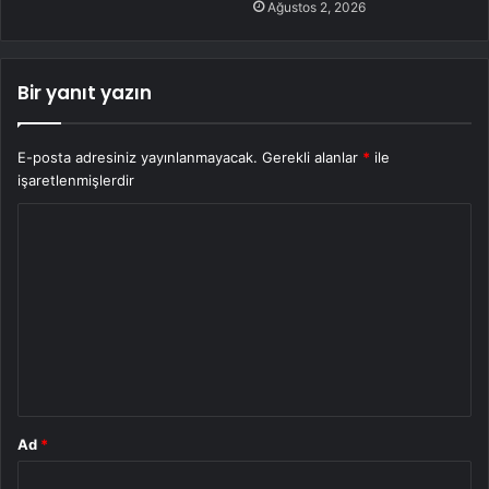
Ağustos 2, 2026
Bir yanıt yazın
E-posta adresiniz yayınlanmayacak.
Gerekli alanlar
*
ile
işaretlenmişlerdir
Y
o
r
u
m
*
Ad
*