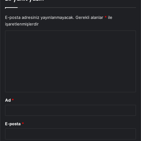
E-posta adresiniz yayınlanmayacak.
Gerekli alanlar
*
ile
işaretlenmişlerdir
Y
o
r
u
m
*
Ad
*
E-posta
*