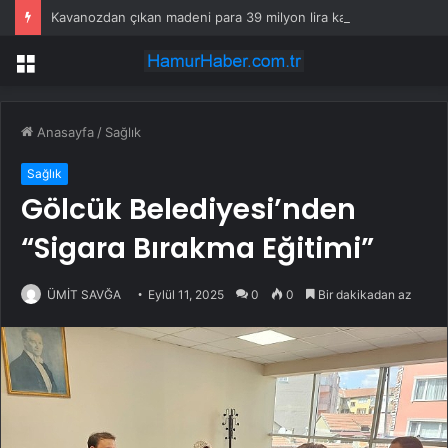
Kavanozdan çıkan madeni para 39 milyon lira kazandırdı
Menü
Anasayfa
/
Sağlık
Sağlık
Gölcük Belediyesi’nden
“Sigara Bırakma Eğitimi”
ÜMİT SAVĞA
Eylül 11, 2025
0
0
Bir dakikadan az