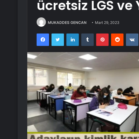
ücretsiz LGS ve
MUKADDES GENCAN
Mart 29, 2023
Facebook
Twitter
LinkedIn
Tumblr
Pinterest
Reddit