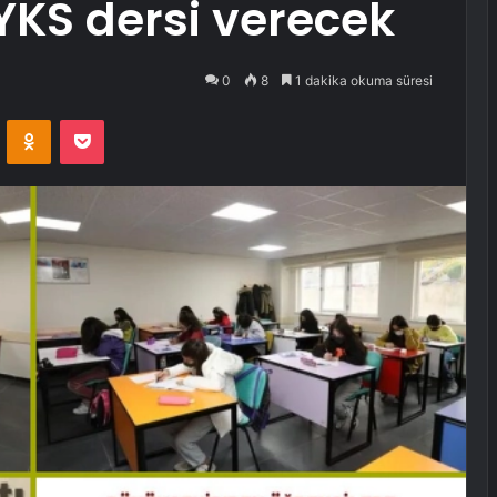
 YKS dersi verecek
0
8
1 dakika okuma süresi
VKontakte
Odnoklassniki
Pocket