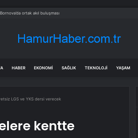
ye, Suudi Arabistan ve Pakistan üçlü savunma anlaşması imzalayacak
FA
HABER
EKONOMI
SAĞLIK
TEKNOLOJI
YAŞAM
retsiz LGS ve YKS dersi verecek
elere kentte