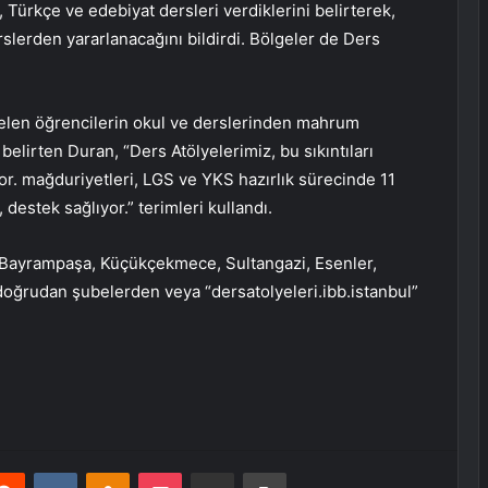
, Türkçe ve edebiyat dersleri verdiklerini belirterek,
lerden yararlanacağını bildirdi. Bölgeler de Ders
elen öğrencilerin okul ve derslerinden mahrum
nı belirten Duran, “Ders Atölyelerimiz, bu sıkıntıları
or. mağduriyetleri, LGS ve YKS hazırlık sürecinde 11
destek sağlıyor.” terimleri kullandı.
h, Bayrampaşa, Küçükçekmece, Sultangazi, Esenler,
 doğrudan şubelerden veya “dersatolyeleri.ibb.istanbul”
erest
Reddit
VKontakte
Odnoklassniki
Pocket
E-Posta ile paylaş
Yazdır