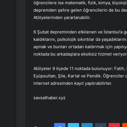
öğrencilere ise matematik, fizik, kimya, biyoloji
depremden şehre gelen öğrencilerin de bu ders
Atölyelerinden yararlanabilir.
6 Şubat depreminden etkilenen ve İstanbul’a g
kaldıklarını, psikolojik sıkıntılar da yaşadıkları
aşmak ve bunları ortadan kaldırmak için yapılıy
noktada bu arkadaşlara eksiksiz hizmet veriyor, 
Atölyeler 9 ilçede 11 noktada bulunuyor: Fati
Eyüpsultan, Şile, Kartal ve Pendik. Öğrenciler
internet adresinden kayıt yaptırabilirler.
savsathaber.xyz
Facebook
Twitter
LinkedIn
Tumblr
Pint