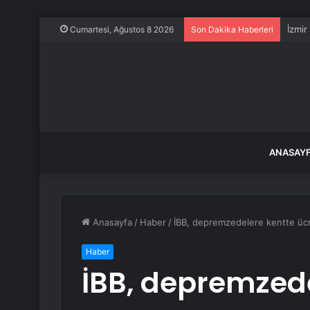
Türki
Cumartesi, Ağustos 8 2026
Son Dakika Haberleri
ANASAY
Anasayfa
/
Haber
/
İBB, depremzedelere kentte üc
Haber
İBB, depremzed