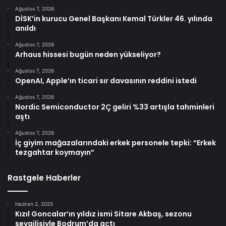
Ağustos 7, 2026
DİSK’in kurucu Genel Başkanı Kemal Türkler 46. yılında
anıldı
Ağustos 7, 2026
Arhaus hissesi bugün neden yükseliyor?
Ağustos 7, 2026
OpenAI, Apple’ın ticari sır davasının reddini istedi
Ağustos 7, 2026
Nordic Semiconductor 2Ç geliri %33 artışla tahminleri
aştı
Ağustos 7, 2026
İç giyim mağazalarındaki erkek personele tepki: “Erkek
tezgahtar koymayın”
Rastgele Haberler
Haziran 2, 2025
Kızıl Goncalar’ın yıldız ismi Sitare Akbaş, sezonu
sevgilisiyle Bodrum’da açtı