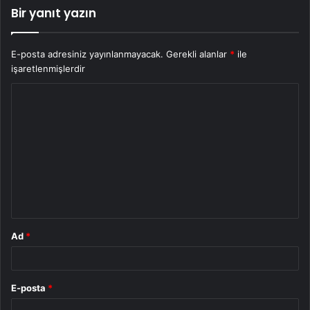
Bir yanıt yazın
E-posta adresiniz yayınlanmayacak.
Gerekli alanlar
*
ile
işaretlenmişlerdir
Y
o
r
u
m
*
Ad
*
E-posta
*