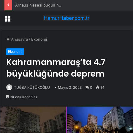
Arhaus hissesi bugün neden yükseliyor?
Menü
Anasayfa
/
Ekonomi
Ekonomi
Kahramanmaraş’ta 4.7
büyüklüğünde deprem
TUĞBA KÜTÜKOĞLU
Mayıs 3, 2023
0
14
Bir dakikadan az