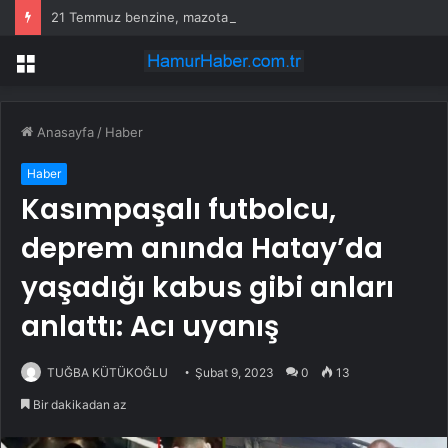
21 Temmuz benzine, mazota, motorine zam veya indirim var mı? Güncel benzin motorin akaryakıt fiyatları!
Menü
Anasayfa
/
Haber
Haber
Kasımpaşalı futbolcu,
deprem anında Hatay’da
yaşadığı kabus gibi anları
anlattı: Acı uyanış
TUĞBA KÜTÜKOĞLU
Şubat 9, 2023
0
13
Bir dakikadan az