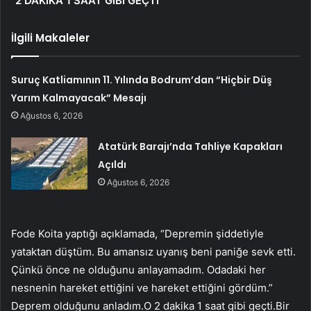
“2 DAKİKA 1 SAAT GİBİ GEÇTİ”
İlgili Makaleler
Suruç Katliamının 11. Yılında Bodrum’dan “Hiçbir Düş
Yarım Kalmayacak” Mesajı
Ağustos 6, 2026
Atatürk Barajı’nda Tahliye Kapakları
Açıldı
Ağustos 6, 2026
Fode Koita yaptığı açıklamada, “Depremin şiddetiyle
yataktan düştüm. Bu amansız uyanış beni paniğe sevk etti.
Çünkü önce ne olduğunu anlayamadım. Odadaki her
nesnenin hareket ettiğini ve hareket ettiğini gördüm.”
Deprem olduğunu anladım.O 2 dakika 1 saat gibi geçti.Bir