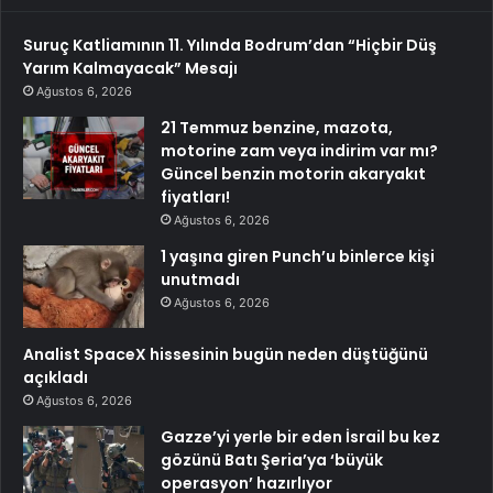
Suruç Katliamının 11. Yılında Bodrum’dan “Hiçbir Düş
Yarım Kalmayacak” Mesajı
Ağustos 6, 2026
21 Temmuz benzine, mazota,
motorine zam veya indirim var mı?
Güncel benzin motorin akaryakıt
fiyatları!
Ağustos 6, 2026
1 yaşına giren Punch’u binlerce kişi
unutmadı
Ağustos 6, 2026
Analist SpaceX hissesinin bugün neden düştüğünü
açıkladı
Ağustos 6, 2026
Gazze’yi yerle bir eden İsrail bu kez
gözünü Batı Şeria’ya ‘büyük
operasyon’ hazırlıyor