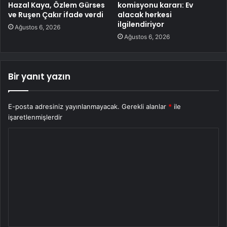
Hazal Kaya, Özlem Gürses
komisyonu kararı: Ev
ve Ruşen Çakır ifade verdi
alacak herkesi
ilgilendiriyor
Ağustos 6, 2026
Ağustos 6, 2026
Bir yanıt yazın
E-posta adresiniz yayınlanmayacak.
Gerekli alanlar
*
ile
işaretlenmişlerdir
Y
o
r
u
m
*