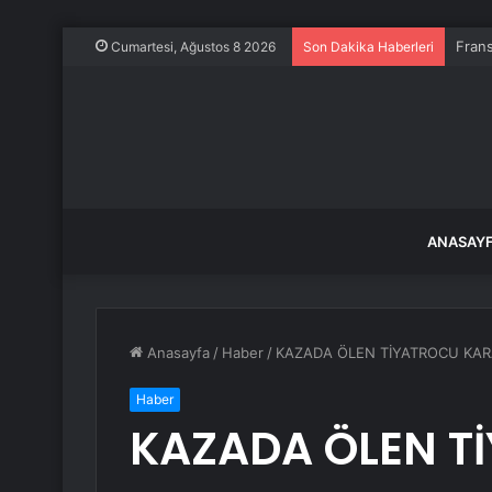
Frans
Cumartesi, Ağustos 8 2026
Son Dakika Haberleri
ANASAY
Anasayfa
/
Haber
/
KAZADA ÖLEN TİYATROCU KA
Haber
KAZADA ÖLEN T