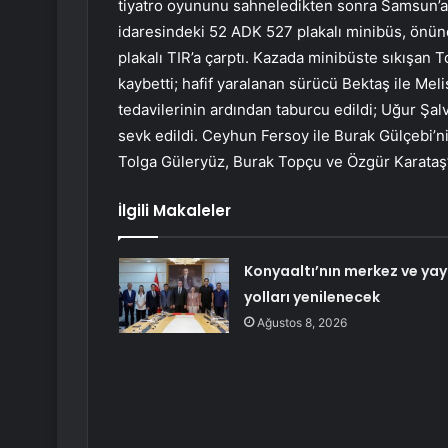
tiyatro oyununu sahneledikten sonra Samsun’a 
idaresindeki 52 ADK 527 plakalı minibüs, önü
plakalı TIR’a çarptı. Kazada minibüste sıkışan
kaybetti; hafif yaralanan sürücü Bektaş ile Mel
tedavilerinin ardından taburcu edildi; Uğur Şa
sevk edildi. Ceyhun Fersoy ile Burak Gülçebi’ni
Tolga Güleryüz, Burak Topçu ve Özgür Karataş’ın
İlgili Makaleler
Konyaaltı’nın merkez ve yay
yolları yenilenecek
Ağustos 8, 2026