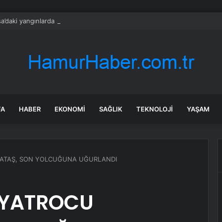
a’daki yangınlarda 4 itfaiye eri hayatını kaybetti
FA
HABER
EKONOMI
SAĞLIK
TEKNOLOJI
YAŞAM
RATAŞ, SON YOLCUĞUNA UĞURLANDI
İYATROCU