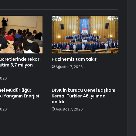
ücretlerinde rekor:
Hazinemiz tam takır
eğitim 3,7 milyon
Ağustos 7, 2026
2026
el Müdürlüğü:
DİSK’in kurucu Genel Başkanı
i Yangının Enerjisi
Kemal Türkler 46. yılında
anıldı
2026
Ağustos 7, 2026