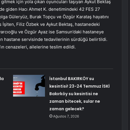
gitmek için yola çıkan oyuncuları taşıyan Aykut Bektaş
nde giden Hacı Ahmet K. denetimindeki 42 FES 27
 Tolga Güleryüz, Burak Topçu ve Özgür Karataş hayatını
is İşiten, Filiz Özbek ve Aykut Bektaş, hastanedeki
lvarcıoğlu ve Özgür Ayaz ise Samsun’daki hastaneye
n hastane servisinde tedavilerinin sürdüğü belirtildi.
 cenazeleri, ailelerine teslim edildi.
la
İstanbul BAKIRKÖY su
kesintisi! 23-24 Temmuz İSKİ
Bakırköy su kesintisi ne
zaman bitecek, sular ne
zaman gelecek?
Ağustos 7, 2026