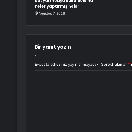
Sosyal medya kullanıcısına
neler yaptırmış neler
Ağustos 7, 2026
Bir yanıt yazın
E-posta adresiniz yayınlanmayacak.
Gerekli alanlar
*
i
Y
o
r
u
m
*