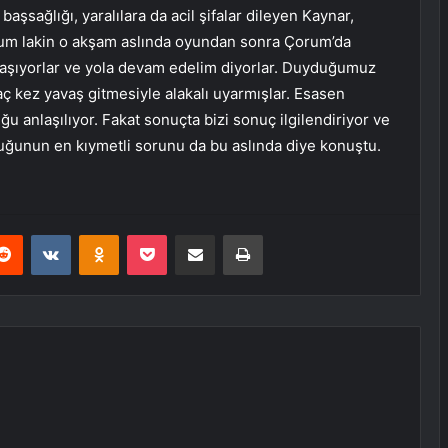
aşsağlığı, yaralılara da acil şifalar dileyen Kaynar,
rum lakin o akşam aslında oyundan sonra Çorum’da
un yaşıyorlar ve yola devam edelim diyorlar. Duyduğumuz
aç kez yavaş gitmesiyle alakalı uyarmışlar. Esasen
u anlaşılıyor. Fakat sonuçta bizi sonuç ilgilendiriyor ve
luğunun en kıymetli sorunu da bu aslında diye konuştu.
erest
Reddit
VKontakte
Odnoklassniki
Pocket
E-Posta ile paylaş
Yazdır