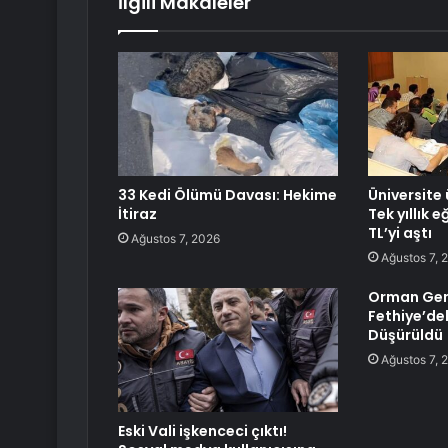
İlgili Makaleler
33 Kedi Ölümü Davası: Hekime
Üniversite 
İtiraz
Tek yıllık 
TL’yi aştı
Ağustos 7, 2026
Ağustos 7, 
Orman Gen
Fethiye’dek
Düşürüldü
Ağustos 7, 
Eski Vali işkenceci çıktı!