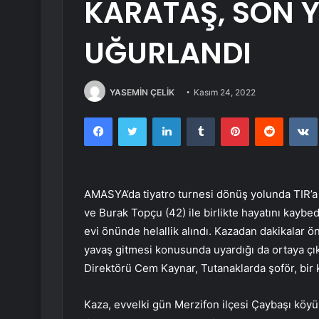
KARATAŞ, SON
UĞURLANDI
YASEMİN ÇELİK
Kasım 24, 2022
Facebook
Twitter
LinkedIn
Tumblr
Pinterest
Reddit
AMASYA’da tiyatro turnesi dönüş yolunda TIR’a
ve Burak Topçu (42) ile birlikte hayatını kayb
evi önünde helallik alındı. Kazadan dakikalar ö
yavaş gitmesi konusunda uyardığı da ortaya çık
Direktörü Cem Kaynar, Tutanaklarda şoför, bir k
Kaza, evvelki gün Merzifon ilçesi Çaybaşı köyü