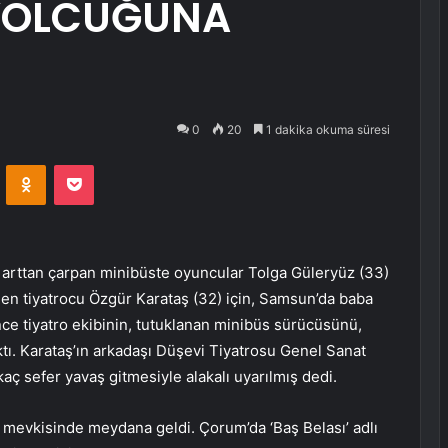
 YOLCUĞUNA
0
20
1 dakika okuma süresi
VKontakte
Odnoklassniki
Pocket
 arttan çarpan minibüste oyuncular Tolga Güleryüz (33)
eden tiyatrocu Özgür Karataş (32) için, Samsun’da baba
nce tiyatro ekibinin, tutuklanan minibüs sürücüsünü,
tı. Karataş’ın arkadaşı Düşevi Tiyatrosu Genel Sanat
aç sefer yavaş gitmesiyle alakalı uyarılmış dedi.
 mevkisinde meydana geldi. Çorum’da ‘Baş Belası’ adlı