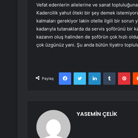
Vefat edenlerin ailelerine ve sanat topluluğuna b
Kadercilik yahut öteki bir şey demek istemiyo
kalmaları gerekiyor lakin otelle ilgili bir sor
kadarıyla tutanaklarda da servis şoförünü bir k
kazanın oluş halinden de şoförün çok hızlı olduğ
çok üzgünüz yani. Şu anda bütün tiyatro toplu
Facebook
Twitter
LinkedIn
Tumblr
Pint
Paylaş
YASEMİN ÇELİK