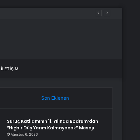
motorin akaryakıt fiyatları!
İLETIŞIM
Son Eklenen
Suruç Katliamının 11. Yılında Bodrum’dan
“Hiçbir Düş Yarım Kalmayacak” Mesajı
Ağustos 6, 2026