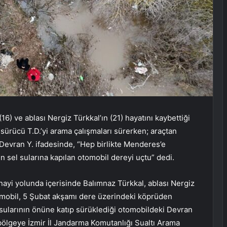
6) ve ablası Nergiz Türkkal’ın (21) hayatını kaybettiği
sürücü T.D.’yi arama çalışmaları sürerken; araçtan
. Devran Y. ifadesinde, “Hep birlikte Menderes’e
sel sularına kapılan otomobil dereyi uçtu” dedi.
ayi yolunda içerisinde Balımnaz Türkkal, ablası Nergiz
tomobil, 5 Şubat akşamı dere üzerindeki köprüden
l sularının önüne katıp sürüklediği otomobildeki Devran
a bölgeye İzmir İl Jandarma Komutanlığı Sualtı Arama