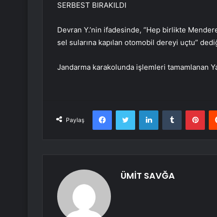
SERBEST BIRAKILDI
Devran Y.’nin ifadesinde, “Hep birlikte Mend
sel sularına kapılan otomobil dereyi uçtu” dediği
Jandarma karakolunda işlemleri tamamlanan Yağ
Facebook
Twitter
LinkedIn
Tumblr
Pint
Paylaş
ÜMİT SAVĞA