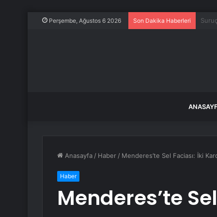
21 Te
Perşembe, Ağustos 6 2026
Son Dakika Haberleri
ANASAY
Anasayfa
/
Haber
/
Menderes’te Sel Faciası: İki Kar
Haber
Menderes’te Sel 