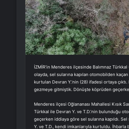
İZMİR’in Menderes ilçesinde Balımnaz Türkkal (1
olayda, sel sularına kapılan otomobilden kaçan 
kurtulan Devran Y.’nin (28) ifadesi ortaya çıktı
gezmeye gitmiştik. Dönüşte köprüden geçerken 
Menderes ilçesi Oğlananası Mahallesi Kısık San
Türkkal ile Devran Y. ve T.D.’nin bulunduğu o
geçerken iddiaya göre sel sularına kapıldı. Se
Y. ve T.D., kendi imkanlarıyla kurtuldu. İhbarl