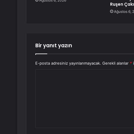
Ağustos 6, 2026
Ruşen Çakı
Ağustos 6, 
Bir yanıt yazın
E-posta adresiniz yayınlanmayacak.
Gerekli alanlar
*
i
Y
o
r
u
m
*