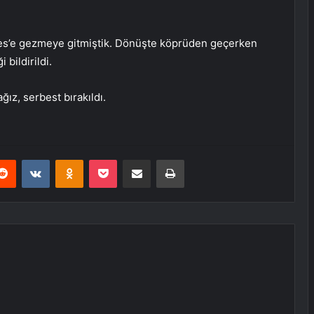
eres’e gezmeye gitmiştik. Dönüşte köprüden geçerken
 bildirildi.
ız, serbest bırakıldı.
erest
Reddit
VKontakte
Odnoklassniki
Pocket
E-Posta ile paylaş
Yazdır