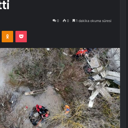
ti
0
0
1 dakika okuma süresi
VKontakte
Odnoklassniki
Pocket