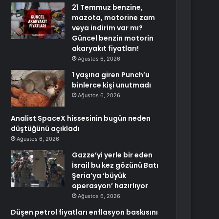
21 Temmuz benzine,
mazota, motorine zam
veya indirim var mı?
Güncel benzin motorin
akaryakıt fiyatları!
Ağustos 6, 2026
1 yaşına giren Punch’u
binlerce kişi unutmadı
Ağustos 6, 2026
Analist SpaceX hissesinin bugün neden
düştüğünü açıkladı
Ağustos 6, 2026
Gazze’yi yerle bir eden
İsrail bu kez gözünü Batı
Şeria’ya ‘büyük
operasyon’ hazırlıyor
Ağustos 6, 2026
Düşen petrol fiyatları enflasyon baskısını