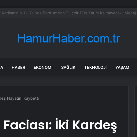
mmuz benzine, mazota, motorine zam veya indirim var mı? Güncel benzin 
FA
HABER
EKONOMI
SAĞLIK
TEKNOLOJI
YAŞAM
deş Hayatını Kaybetti
Faciası: İki Kardeş