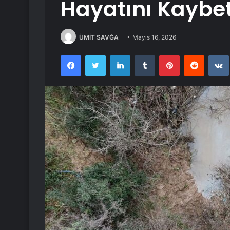
Hayatını Kaybet
ÜMİT SAVĞA
Mayıs 16, 2026
Facebook
Twitter
LinkedIn
Tumblr
Pinterest
Reddit