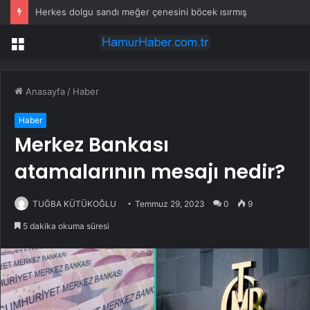
Herkes dolgu sandı meğer çenesini böcek ısırmış
Menü
Anasayfa
/
Haber
Haber
Merkez Bankası
atamalarının mesajı nedir?
TUĞBA KÜTÜKOĞLU
Temmuz 29, 2023
0
9
5 dakika okuma süresi