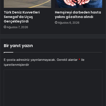
Türk Deniz Kuvvetleri
Hemşireyi darbeden hasta
Senegal’da Uçuş
yakını gözaltına alındı
Gerçekleştirdi
Ağustos 6, 2026
Ağustos 7, 2026
Bir yanıt yazın
E-posta adresiniz yayınlanmayacak.
Gerekli alanlar
*
ile
işaretlenmişlerdir
Y
o
r
u
m