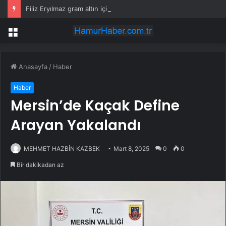
Filiz Eryılmaz gram altın için rakam verdi: Yarın akşama işaret etti
Menü
Anasayfa
/
Haber
Haber
Mersin’de Kaçak Define
Arayan Yakalandı
MEHMET HAZBİN KAZBEK
Mart 8, 2025
0
0
Bir dakikadan az