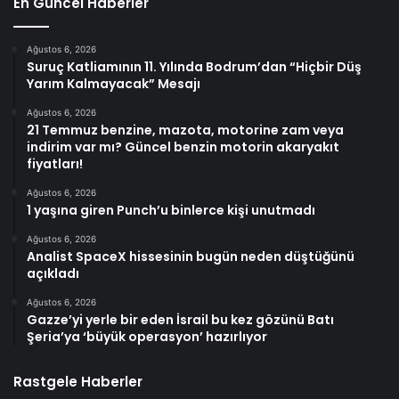
En Güncel Haberler
Ağustos 6, 2026
Suruç Katliamının 11. Yılında Bodrum’dan “Hiçbir Düş
Yarım Kalmayacak” Mesajı
Ağustos 6, 2026
21 Temmuz benzine, mazota, motorine zam veya
indirim var mı? Güncel benzin motorin akaryakıt
fiyatları!
Ağustos 6, 2026
1 yaşına giren Punch’u binlerce kişi unutmadı
Ağustos 6, 2026
Analist SpaceX hissesinin bugün neden düştüğünü
açıkladı
Ağustos 6, 2026
Gazze’yi yerle bir eden İsrail bu kez gözünü Batı
Şeria’ya ‘büyük operasyon’ hazırlıyor
Rastgele Haberler