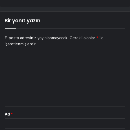
Bir yanıt yazın
E-posta adresiniz yayınlanmayacak.
Gerekli alanlar
*
ile
işaretlenmişlerdir
Y
o
r
u
m
*
Ad
*