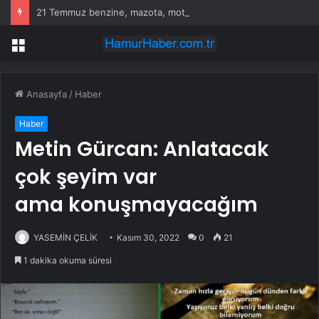
21 Temmuz benzine, mazota, motorine zam veya indirim var mı? Güncel benzin motorin akaryakıt fiyatları!
Menü
Anasayfa
/
Haber
Haber
Metin Gürcan: Anlatacak
çok şeyim var
ama konuşmayacağım
YASEMİN ÇELİK
Kasım 30, 2022
0
21
1 dakika okuma süresi