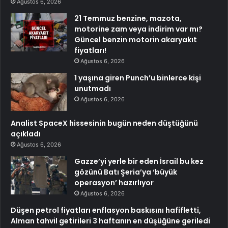
Ağustos 6, 2026
21 Temmuz benzine, mazota,
motorine zam veya indirim var mı?
Güncel benzin motorin akaryakıt
fiyatları!
Ağustos 6, 2026
1 yaşına giren Punch’u binlerce kişi
unutmadı
Ağustos 6, 2026
Analist SpaceX hissesinin bugün neden düştüğünü
açıkladı
Ağustos 6, 2026
Gazze’yi yerle bir eden İsrail bu kez
gözünü Batı Şeria’ya ‘büyük
operasyon’ hazırlıyor
Ağustos 6, 2026
Düşen petrol fiyatları enflasyon baskısını hafifletti,
Alman tahvil getirileri 3 haftanın en düşüğüne geriledi