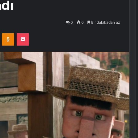
dı
0
0
Bir dakikadan az
VKontakte
Odnoklassniki
Pocket