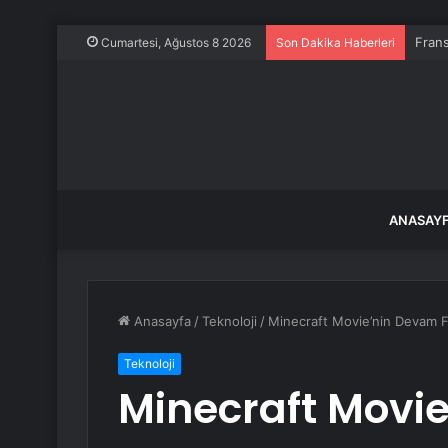
Frans
Cumartesi, Ağustos 8 2026
Son Dakika Haberleri
ANASAY
Anasayfa
/
Teknoloji
/
Minecraft Movie’nin Devam F
Teknoloji
Minecraft Movie