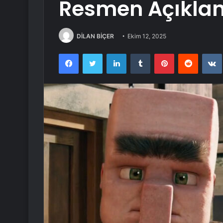
Resmen Açıklan
DİLAN BİÇER
Ekim 12, 2025
Facebook
Twitter
LinkedIn
Tumblr
Pinterest
Reddit