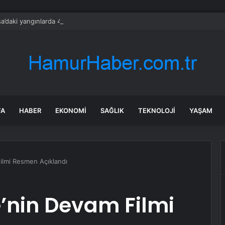
a’daki yangınlarda 4 itfaiye eri hayatını kaybetti
FA
HABER
EKONOMI
SAĞLIK
TEKNOLOJI
YAŞAM
ilmi Resmen Açıklandı
’nin Devam Filmi