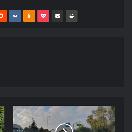
erest
Reddit
VKontakte
Odnoklassniki
Pocket
E-Posta ile paylaş
Yazdır