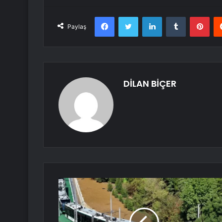
Facebook
Twitter
LinkedIn
Tumblr
Pint
Paylaş
DİLAN BİÇER