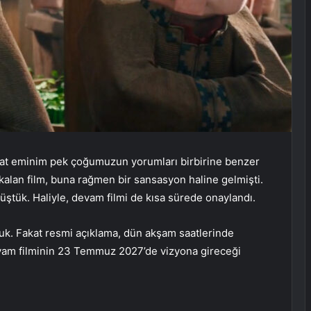
akat eminim pek çoğumuzun yorumları birbirine benzer
kalan film, buna rağmen bir sansasyon haline gelmişti.
müştük. Haliyle, devam filmi de kısa sürede onaylandı.
rduk. Fakat resmi açıklama, dün akşam saatlerinde
evam filminin 23 Temmuz 2027’de vizyona gireceği