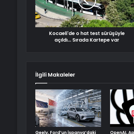
Kocaeli'de o hat test sürüşüyle
açıldı... Sırada Kartepe var
İlgili Makaleler
Geely, Ford’un İspanya’daki
OpenAI, App