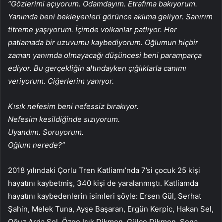
“Gözlerimi açıyorum. Odamdayım. Etrafıma bakıyorum.
Yanımda beni bekleyenleri görünce aklıma geliyor. Sanırım
titreme yaşıyorum. İçimde volkanlar patlıyor. Her
patlamada bir uzuvumu kaybediyorum. Oğlumun hiçbir
zaman yanımda olmayacağı düşüncesi beni paramparça
ediyor. Bu gerçekliğin altındayken çığlıklarla canımı
veriyorum. Ciğerlerim yanıyor.
Kısık nefesim beni nefessiz bırakıyor.
Nefesim kesildiğinde sızıyorum.
Uyandım. Soruyorum.
Oğlum nerede?”
2018 yılındaki Çorlu Tren Katliamı’nda 7’si çocuk 25 kişi
hayatını kaybetmiş, 340 kişi de yaralanmıştı. Katliamda
hayatını kaybedenlerin isimleri şöyle: Ersen Gül, Serhat
Şahin, Melek Tuna, Ayşe Başaran, Ergün Kerpic, Hakan Sel,
Oğuz Arda Sel, Özge Işık Dikmen, Gülce Dikmen, Sena