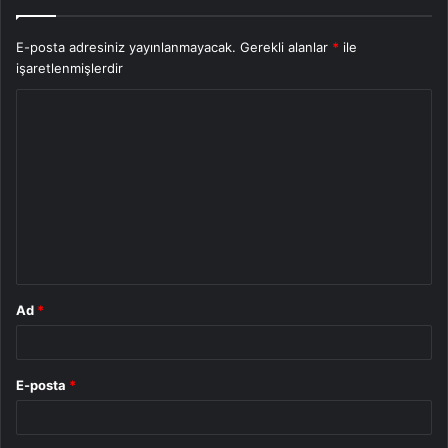
E-posta adresiniz yayınlanmayacak.
Gerekli alanlar
*
ile
işaretlenmişlerdir
Y
o
r
u
m
*
Ad
*
E-posta
*