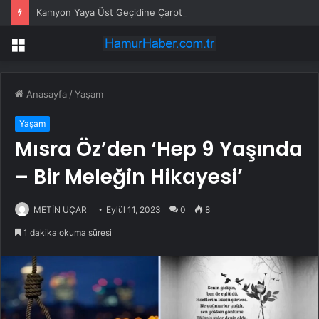
Kamyon Yaya Üst Geçidine Çarptı
Menü
Anasayfa
/
Yaşam
Yaşam
Mısra Öz’den ‘Hep 9 Yaşında
– Bir Meleğin Hikayesi’
METİN UÇAR
Eylül 11, 2023
0
8
1 dakika okuma süresi