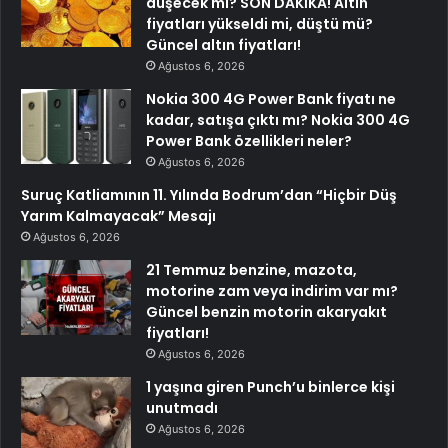
düşecek mi? SON DAKİKA! Altın
fiyatları yükseldi mi, düştü mü?
Güncel altın fiyatları!
Ağustos 6, 2026
Nokia 300 4G Power Bank fiyatı ne
kadar, satışa çıktı mı? Nokia 300 4G
Power Bank özellikleri neler?
Ağustos 6, 2026
Suruç Katliamının 11. Yılında Bodrum’dan “Hiçbir Düş
Yarım Kalmayacak” Mesajı
Ağustos 6, 2026
21 Temmuz benzine, mazota,
motorine zam veya indirim var mı?
Güncel benzin motorin akaryakıt
fiyatları!
Ağustos 6, 2026
1 yaşına giren Punch’u binlerce kişi
unutmadı
Ağustos 6, 2026