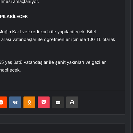
ilmesi amaçlanıyor.
PILABİLECEK
la Kart ve kredi kartı ile yapılabilecek. Bilet
 arası vatandaşlar ile öğretmenler için ise 100 TL olarak
5 yaş üstü vatandaşlar ile şehit yakınları ve gaziler
nabilecek.
erest
Reddit
VKontakte
Odnoklassniki
Pocket
E-Posta ile paylaş
Yazdır