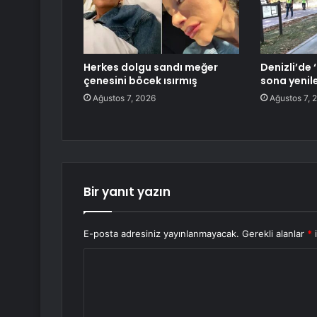
Herkes dolgu sandı meğer
Denizli’de
çenesini böcek ısırmış
sona yenil
Ağustos 7, 2026
Ağustos 7, 
Bir yanıt yazın
E-posta adresiniz yayınlanmayacak.
Gerekli alanlar
*
i
Y
o
r