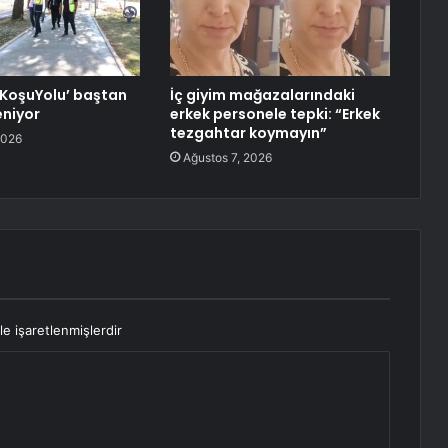
 ‘KoşuYolu’ baştan
İç giyim mağazalarındaki
eniyor
erkek personele tepki: “Erkek
tezgahtar koymayın”
2026
Ağustos 7, 2026
le işaretlenmişlerdir