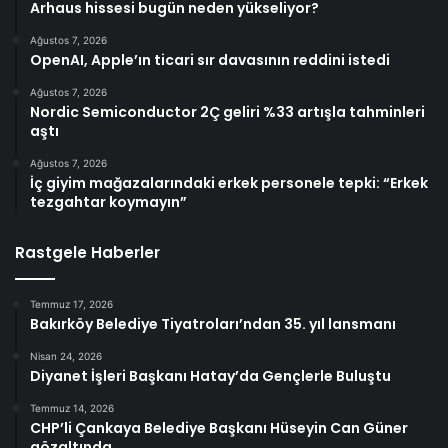
Arhaus hissesi bugün neden yükseliyor?
Ağustos 7, 2026
OpenAI, Apple’ın ticari sır davasının reddini istedi
Ağustos 7, 2026
Nordic Semiconductor 2Ç geliri %33 artışla tahminleri
aştı
Ağustos 7, 2026
İç giyim mağazalarındaki erkek personele tepki: “Erkek
tezgahtar koymayın”
Rastgele Haberler
Temmuz 17, 2026
Bakırköy Belediye Tiyatroları’ndan 35. yıl lansmanı
Nisan 24, 2026
Diyanet İşleri Başkanı Hatay’da Gençlerle Buluştu
Temmuz 14, 2026
CHP’li Çankaya Belediye Başkanı Hüseyin Can Güner
gözaltında