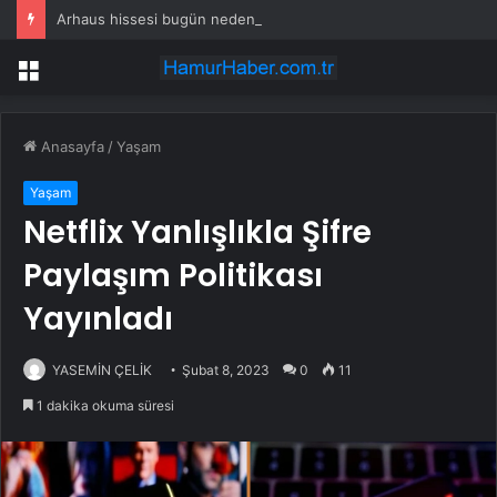
Arhaus hissesi bugün neden yükseliyor?
Menü
Anasayfa
/
Yaşam
Yaşam
Netflix Yanlışlıkla Şifre
Paylaşım Politikası
Yayınladı
YASEMİN ÇELİK
Şubat 8, 2023
0
11
1 dakika okuma süresi