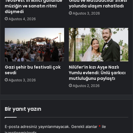
TeosFest’in ikinci gününde
Gıda ve Matbaacılar Sitesi
müziğin ve sanatın ritmi
yolunda ulaşım rahatladı
düşmedi
Ağustos 3, 2026
Ağustos 4, 2026
Gazi şehir bu festivali çok
Nilüfer’in kızı Ayşe Nazlı
sevdi
Yumlu evlendi: Ünlü şarkıcı
mutluluğunu paylaştı
Ağustos 3, 2026
Ağustos 2, 2026
Bir yanıt yazın
E-posta adresiniz yayınlanmayacak.
Gerekli alanlar
*
ile
işaretlenmişlerdir