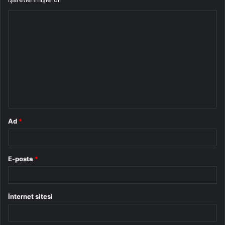
Y
o
r
u
m
*
Ad
*
E-posta
*
İnternet sitesi