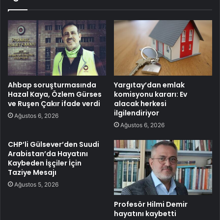
Ahbap soruşturmasında
Yargıtay’dan emlak
Hazal Kaya, Özlem Gürses
komisyonu kararı: Ev
ve Ruşen Çakır ifade verdi
alacak herkesi
ilgilendiriyor
Ağustos 6, 2026
Ağustos 6, 2026
CHP’li Gülsever’den Suudi
Arabistan’da Hayatını
Kaybeden İşçiler İçin
Taziye Mesajı
Ağustos 5, 2026
Profesör Hilmi Demir
hayatını kaybetti