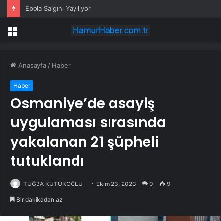
Ebola Salgını Yayılıyor
Menü
Anasayfa
/
Haber
Haber
Osmaniye’de asayiş
uygulaması sırasında
yakalanan 21 şüpheli
tutuklandı
TUĞBA KÜTÜKOĞLU
Ekim 23, 2023
0
9
Bir dakikadan az