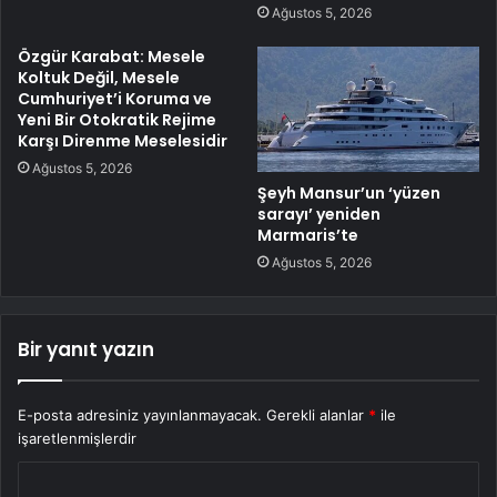
Ağustos 5, 2026
Özgür Karabat: Mesele
Koltuk Değil, Mesele
Cumhuriyet’i Koruma ve
Yeni Bir Otokratik Rejime
Karşı Direnme Meselesidir
Ağustos 5, 2026
Şeyh Mansur’un ‘yüzen
sarayı’ yeniden
Marmaris’te
Ağustos 5, 2026
Bir yanıt yazın
E-posta adresiniz yayınlanmayacak.
Gerekli alanlar
*
ile
işaretlenmişlerdir
Y