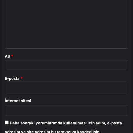
o
r
u
m
*
Ad
*
E-posta
*
İnternet sitesi
Daha sonraki yorumlarımda kullanılması için adım, e-posta
adresim ve site adresim bu tarayıcıya kaydedilsin.