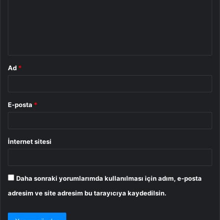
u
m
*
Ad
*
E-posta
*
İnternet sitesi
Daha sonraki yorumlarımda kullanılması için adım, e-posta
adresim ve site adresim bu tarayıcıya kaydedilsin.