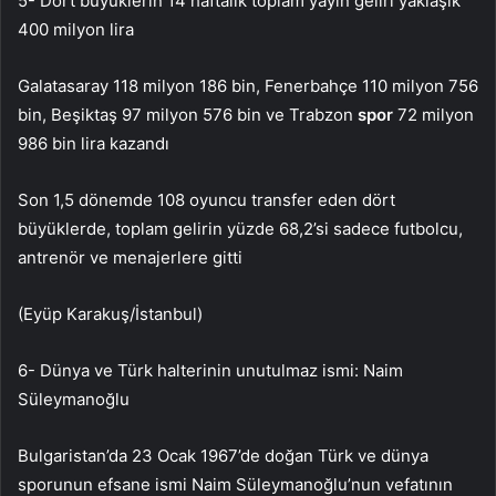
5- Dört büyüklerin 14 haftalık toplam yayın geliri yaklaşık
400 milyon lira
Galatasaray 118 milyon 186 bin, Fenerbahçe 110 milyon 756
bin, Beşiktaş 97 milyon 576 bin ve Trabzon
spor
72 milyon
986 bin lira kazandı
Son 1,5 dönemde 108 oyuncu transfer eden dört
büyüklerde, toplam gelirin yüzde 68,2’si sadece futbolcu,
antrenör ve menajerlere gitti
(Eyüp Karakuş/İstanbul)
6- Dünya ve Türk halterinin unutulmaz ismi: Naim
Süleymanoğlu
Bulgaristan’da 23 Ocak 1967’de doğan Türk ve dünya
sporunun efsane ismi Naim Süleymanoğlu’nun vefatının