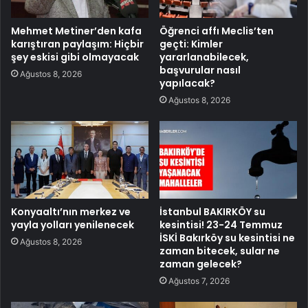
Mehmet Metiner’den kafa
Öğrenci affı Meclis’ten
karıştıran paylaşım: Hiçbir
geçti: Kimler
şey eskisi gibi olmayacak
yararlanabilecek,
başvurular nasıl
Ağustos 8, 2026
yapılacak?
Ağustos 8, 2026
Konyaaltı’nın merkez ve
İstanbul BAKIRKÖY su
yayla yolları yenilenecek
kesintisi! 23-24 Temmuz
İSKİ Bakırköy su kesintisi ne
Ağustos 8, 2026
zaman bitecek, sular ne
zaman gelecek?
Ağustos 7, 2026