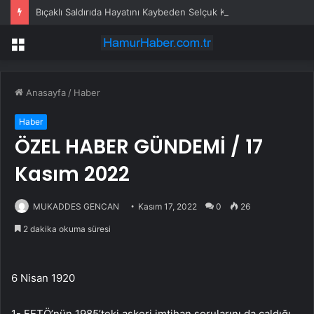
Bıçaklı Saldırıda Hayatını Kaybeden Selçuk Karaman’ın Ailesi AYM’ye Başvurdu
Menü
Anasayfa
/
Haber
Haber
ÖZEL HABER GÜNDEMİ / 17
Kasım 2022
MUKADDES GENCAN
Kasım 17, 2022
0
26
2 dakika okuma süresi
6 Nisan 1920
1- FETÖ’nün 1985’teki askeri imtihan sorularını da çaldığı