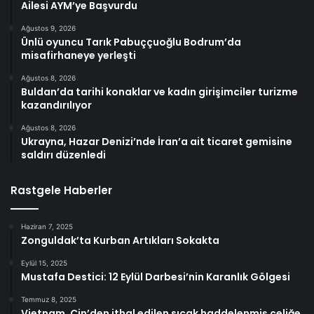
Ailesi AYM’ye Başvurdu
Ağustos 9, 2026
Ünlü oyuncu Tarık Pabuççuoğlu Bodrum’da
misafirhaneye yerleşti
Ağustos 8, 2026
Buldan’da tarihi konaklar ve kadın girişimciler turizme
kazandırılıyor
Ağustos 8, 2026
Ukrayna, Hazar Denizi’nde İran’a ait ticaret gemisine
saldırı düzenledi
Rastgele Haberler
Haziran 7, 2025
Zonguldak’ta Kurban Artıkları Sokakta
Eylül 15, 2025
Mustafa Destici: 12 Eylül Darbesi’nin Karanlık Gölgesi
Temmuz 8, 2025
Vietnam, Çin’den ithal edilen sıcak haddelenmiş çeliğe