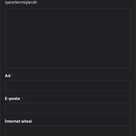
işaretlenmişlerdir
Y
o
r
u
m
*
Ad
*
E-posta
*
İnternet sitesi