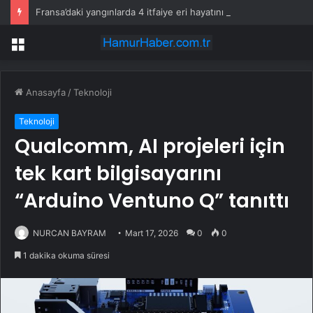
Fransa’daki yangınlarda 4 itfaiye eri hayatını kaybetti
Menü
Anasayfa
/
Teknoloji
Teknoloji
Qualcomm, AI projeleri için
tek kart bilgisayarını
“Arduino Ventuno Q” tanıttı
NURCAN BAYRAM
Mart 17, 2026
0
0
1 dakika okuma süresi