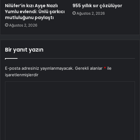
Nilüfer’in kızı Ayşe Nazlı
955 yıllık sır çözülüyor
Yumlu evlendi: Ünlü şarkıcı
Ağustos 2, 2026
mutluluğunu paylaştı
Ağustos 2, 2026
Bir yanıt yazın
E-posta adresiniz yayınlanmayacak.
Gerekli alanlar
*
ile
işaretlenmişlerdir
Y
o
r
u
m
*