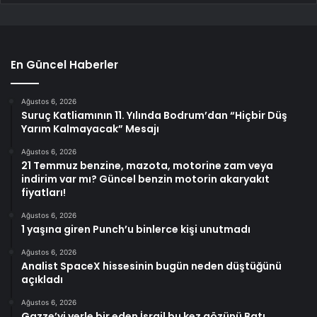
En Güncel Haberler
Ağustos 6, 2026
Suruç Katliamının 11. Yılında Bodrum’dan “Hiçbir Düş
Yarım Kalmayacak” Mesajı
Ağustos 6, 2026
21 Temmuz benzine, mazota, motorine zam veya
indirim var mı? Güncel benzin motorin akaryakıt
fiyatları!
Ağustos 6, 2026
1 yaşına giren Punch’u binlerce kişi unutmadı
Ağustos 6, 2026
Analist SpaceX hissesinin bugün neden düştüğünü
açıkladı
Ağustos 6, 2026
Gazze’yi yerle bir eden İsrail bu kez gözünü Batı