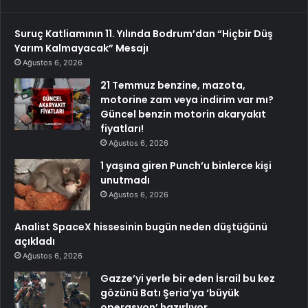
Suruç Katliamının 11. Yılında Bodrum’dan “Hiçbir Düş
Yarım Kalmayacak” Mesajı
Ağustos 6, 2026
21 Temmuz benzine, mazota,
motorine zam veya indirim var mı?
Güncel benzin motorin akaryakıt
fiyatları!
Ağustos 6, 2026
1 yaşına giren Punch’u binlerce kişi
unutmadı
Ağustos 6, 2026
Analist SpaceX hissesinin bugün neden düştüğünü
açıkladı
Ağustos 6, 2026
Gazze’yi yerle bir eden İsrail bu kez
gözünü Batı Şeria’ya ‘büyük
operasyon’ hazırlıyor