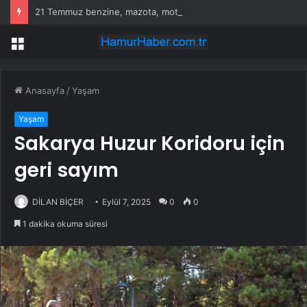
21 Temmuz benzine, mazota, motorine zam veya indirim var mı? Güncel benzin motorin akaryakıt fiyatları!
Menü
Anasayfa
/
Yaşam
Yaşam
Sakarya Huzur Koridoru için
geri sayım
DİLAN BİÇER
Eylül 7, 2025
0
0
1 dakika okuma süresi