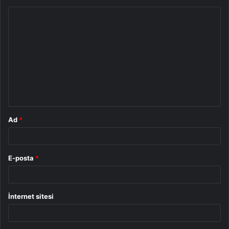
Y
o
r
u
m
*
Ad
*
E-posta
*
İnternet sitesi