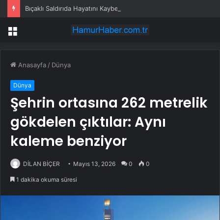
Bıçaklı Saldırıda Hayatını Kaybeden Selçuk Karaman’ın Ailesi AYM’ye Başvurdu
Menü
Anasayfa
/
Dünya
Dünya
Şehrin ortasına 262 metrelik
gökdelen çıktılar: Aynı
kaleme benziyor
DİLAN BİÇER
Mayıs 13, 2026
0
0
1 dakika okuma süresi