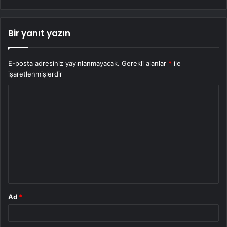
Bir yanıt yazın
E-posta adresiniz yayınlanmayacak.
Gerekli alanlar
*
ile
işaretlenmişlerdir
Y
o
r
u
m
*
Ad
*