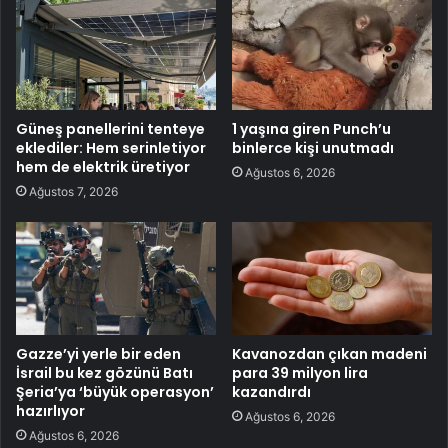
Güneş panellerini tenteye
1 yaşına giren Punch’u
eklediler: Hem serinletiyor
binlerce kişi unutmadı
hem de elektrik üretiyor
Ağustos 6, 2026
Ağustos 7, 2026
Gazze’yi yerle bir eden
Kavanozdan çıkan madeni
İsrail bu kez gözünü Batı
para 39 milyon lira
Şeria’ya ‘büyük operasyon’
kazandırdı
hazırlıyor
Ağustos 6, 2026
Ağustos 6, 2026