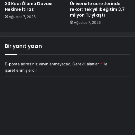
33 Kedi Ölümü Davası:
Üniversite ücretlerinde
Hekime İtiraz
rekor: Tek yıllık eğitim 3,7
milyon TL’yi aştı
Ağustos 7, 2026
Ağustos 7, 2026
Bir yanıt yazın
E-posta adresiniz yayınlanmayacak.
Gerekli alanlar
*
ile
işaretlenmişlerdir
Y
o
r
u
m
*