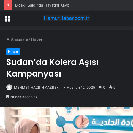
Bıçaklı Saldırıda Hayatını Kaybeden Selçuk Karaman’ın Ailesi AYM’ye Başvurdu
Menü
Anasayfa
/
Haber
Haber
Sudan’da Kolera Aşısı
Kampanyası
MEHMET HAZBİN KAZBEK
Haziran 12, 2025
0
0
Bir dakikadan az