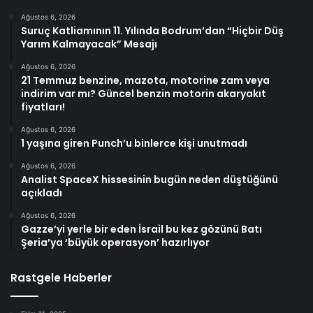
Ağustos 6, 2026
Suruç Katliamının 11. Yılında Bodrum’dan “Hiçbir Düş
Yarım Kalmayacak” Mesajı
Ağustos 6, 2026
21 Temmuz benzine, mazota, motorine zam veya
indirim var mı? Güncel benzin motorin akaryakıt
fiyatları!
Ağustos 6, 2026
1 yaşına giren Punch’u binlerce kişi unutmadı
Ağustos 6, 2026
Analist SpaceX hissesinin bugün neden düştüğünü
açıkladı
Ağustos 6, 2026
Gazze’yi yerle bir eden İsrail bu kez gözünü Batı
Şeria’ya ‘büyük operasyon’ hazırlıyor
Rastgele Haberler