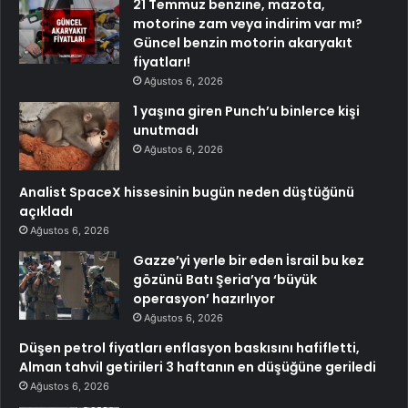
21 Temmuz benzine, mazota,
motorine zam veya indirim var mı?
Güncel benzin motorin akaryakıt
fiyatları!
Ağustos 6, 2026
1 yaşına giren Punch’u binlerce kişi
unutmadı
Ağustos 6, 2026
Analist SpaceX hissesinin bugün neden düştüğünü
açıkladı
Ağustos 6, 2026
Gazze’yi yerle bir eden İsrail bu kez
gözünü Batı Şeria’ya ‘büyük
operasyon’ hazırlıyor
Ağustos 6, 2026
Düşen petrol fiyatları enflasyon baskısını hafifletti,
Alman tahvil getirileri 3 haftanın en düşüğüne geriledi
Ağustos 6, 2026