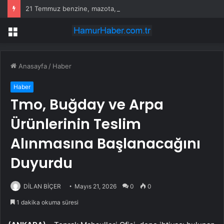
21 Temmuz benzine, mazota, motorine zam veya indirim var mı? Güncel benzin motorin akaryakıt fiyatları!
Menü
Anasayfa
/
Haber
Haber
Tmo, Buğday ve Arpa
Ürünlerinin Teslim
Alınmasına Başlanacağını
Duyurdu
DİLAN BİÇER
Mayıs 21, 2026
0
0
1 dakika okuma süresi