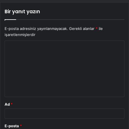
Bir yanıt yazın
E-posta adresiniz yayınlanmayacak.
Gerekli alanlar
*
ile
işaretlenmişlerdir
Y
o
r
u
m
*
Ad
*
E-posta
*