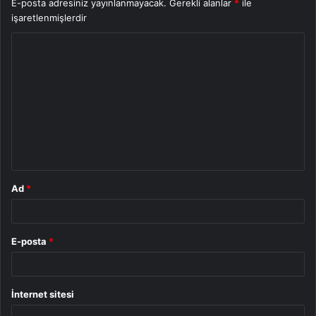
E-posta adresiniz yayınlanmayacak.
Gerekli alanlar
*
ile
işaretlenmişlerdir
Y
o
r
u
m
*
Ad
*
E-posta
*
İnternet sitesi