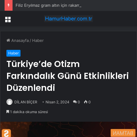
Filiz Eryılmaz gram altın için rakam verdi: Yarın akşama işaret etti
Menü
Anasayfa
/
Haber
Haber
Türkiye’de Otizm
Farkındalık Günü Etkinlikleri
Düzenlendi
DİLAN BİÇER
Nisan 2, 2024
0
0
1 dakika okuma süresi