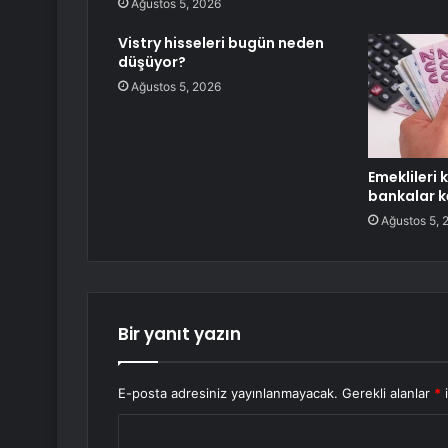
Ağustos 5, 2026
Vistry hisseleri bugün neden
düşüyor?
Ağustos 5, 2026
Emeklileri
bankalar k
Ağustos 5, 
Bir yanıt yazın
E-posta adresiniz yayınlanmayacak.
Gerekli alanlar
*
i
Y