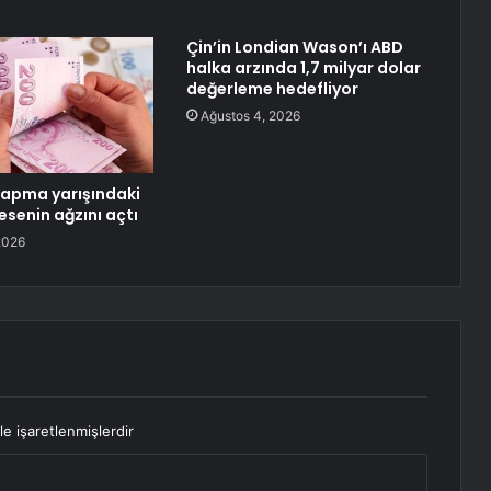
Çin’in Londian Wason’ı ABD
halka arzında 1,7 milyar dolar
değerleme hedefliyor
Ağustos 4, 2026
 kapma yarışındaki
esenin ağzını açtı
2026
le işaretlenmişlerdir