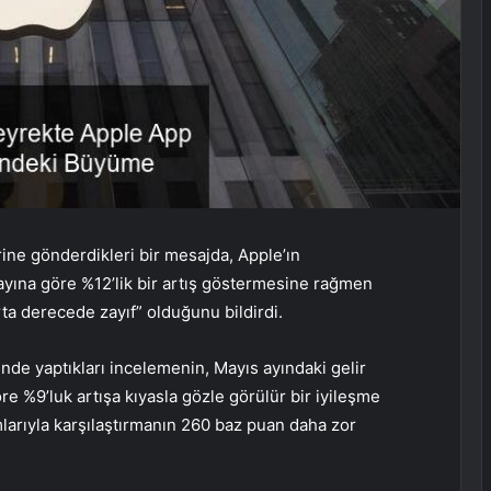
rine gönderdikleri bir mesajda, Apple’ın
 ayına göre %12’lik bir artış göstermesine rağmen
rta derecede zayıf” olduğunu bildirdi.
rinde yaptıkları incelemenin, Mayıs ayındaki gelir
öre %9’luk artışa kıyasla gözle görülür bir iyileşme
larıyla karşılaştırmanın 260 baz puan daha zor