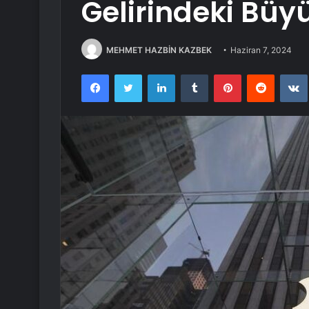
Gelirindeki Büy
MEHMET HAZBİN KAZBEK
Haziran 7, 2024
Facebook
Twitter
LinkedIn
Tumblr
Pinterest
Reddit