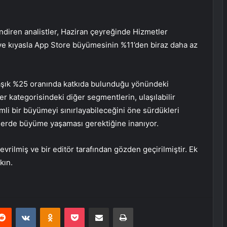
lendiren analistler, Haziran çeyreğinde Hizmetler
ye kıyasla App Store büyümesinin %11’den biraz daha az
.
laşık %25 oranında katkıda bulunduğu yönündeki
er kategorisindeki diğer segmentlerin, ulaşılabilir
i bir büyümeyi sınırlayabileceğini öne sürdükleri
elerde büyüme yaşaması gerektiğine inanıyor.
vrilmiş ve bir editör tarafından gözden geçirilmiştir. Ek
kın.
erest
Reddit
VKontakte
Odnoklassniki
Pocket
E-Posta ile paylaş
Yazdır