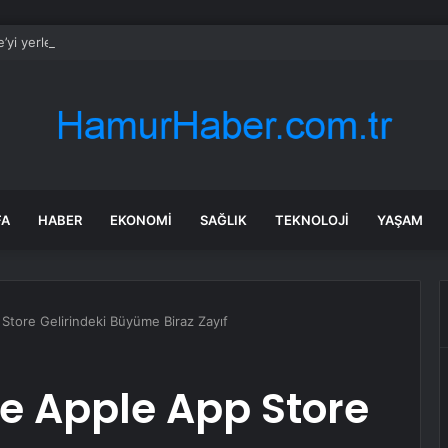
’yi yerle bir eden İsrail bu kez gözünü Batı Şeria’ya ‘büyük operasyon’ ha
FA
HABER
EKONOMI
SAĞLIK
TEKNOLOJI
YAŞAM
Store Gelirindeki Büyüme Biraz Zayıf
e Apple App Store