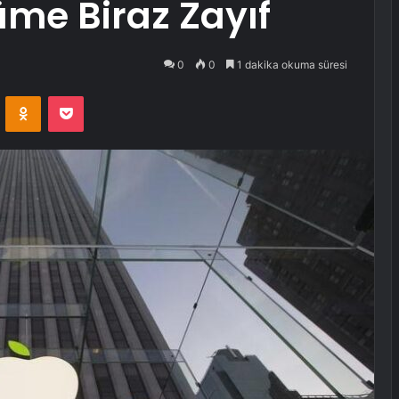
üme Biraz Zayıf
0
0
1 dakika okuma süresi
VKontakte
Odnoklassniki
Pocket