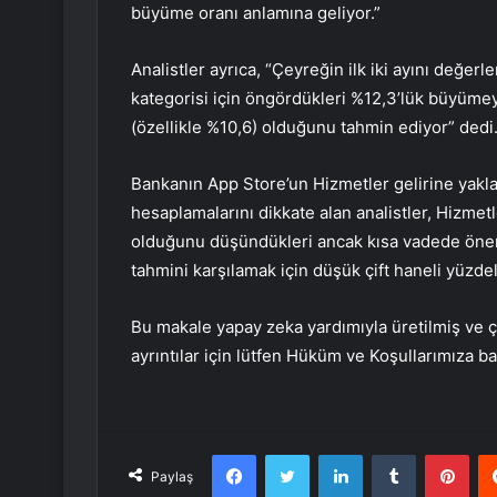
büyüme oranı anlamına geliyor.”
Analistler ayrıca, “Çeyreğin ilk iki ayını değer
kategorisi için öngördükleri %12,3’lük büyüme
(özellikle %10,6) olduğunu tahmin ediyor” dedi
Bankanın App Store’un Hizmetler gelirine yak
hesaplamalarını dikkate alan analistler, Hizmetl
olduğunu düşündükleri ancak kısa vadede öneml
tahmini karşılamak için düşük çift haneli yüzd
Bu makale yapay zeka yardımıyla üretilmiş ve çe
ayrıntılar için lütfen Hüküm ve Koşullarımıza ba
Facebook
Twitter
LinkedIn
Tumblr
Pint
Paylaş