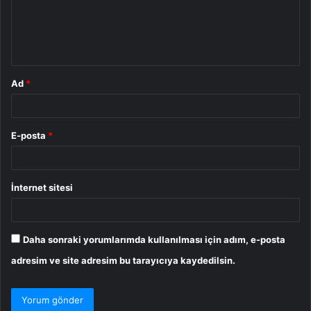
u
m
*
Ad
*
E-posta
*
İnternet sitesi
Daha sonraki yorumlarımda kullanılması için adım, e-posta
adresim ve site adresim bu tarayıcıya kaydedilsin.