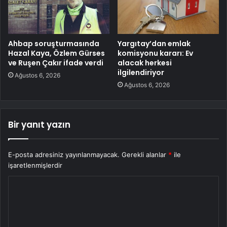
Ahbap soruşturmasında
Yargıtay’dan emlak
Hazal Kaya, Özlem Gürses
komisyonu kararı: Ev
ve Ruşen Çakır ifade verdi
alacak herkesi
ilgilendiriyor
Ağustos 6, 2026
Ağustos 6, 2026
Bir yanıt yazın
E-posta adresiniz yayınlanmayacak.
Gerekli alanlar
*
ile
işaretlenmişlerdir
Y
o
r