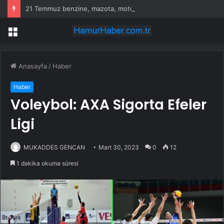
21 Temmuz benzine, mazota, motorine zam veya indirim var mı? Güncel benzin motorin akaryakıt fiyatları!
Menü
Anasayfa
/
Haber
Haber
Voleybol: AXA Sigorta Efeler
Ligi
MUKADDES GENCAN
Mart 30, 2023
0
12
1 dakika okuma süresi