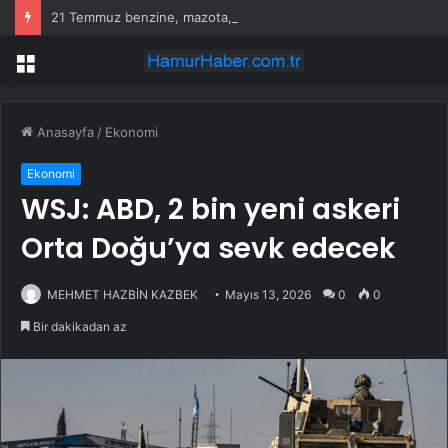
21 Temmuz benzine, mazota, motorine zam veya indirim var mı? Güncel benzin motorin akaryakıt fiyatları!
Menü
Anasayfa
/
Ekonomi
Ekonomi
WSJ: ABD, 2 bin yeni askeri
Orta Doğu’ya sevk edecek
MEHMET HAZBİN KAZBEK
Mayıs 13, 2026
0
0
Bir dakikadan az