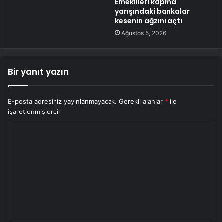
Emeklileri kapma
yarışındaki bankalar
kesenin ağzını açtı
Ağustos 5, 2026
Bir yanıt yazın
E-posta adresiniz yayınlanmayacak.
Gerekli alanlar
*
ile
işaretlenmişlerdir
Y
o
r
u
m
*