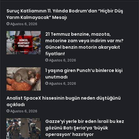
Suruç Katliamının 11. Yılında Bodrum’dan “Hiçbir Düş
Yarım Kalmayacak” Mesajı
Ağustos 6, 2026
21 Temmuz benzine, mazota,
motorine zam veya indirim var mı?
Güncel benzin motorin akaryakıt
fiyatları!
Ağustos 6, 2026
1 yaşına giren Punch’u binlerce kişi
unutmadı
Ağustos 6, 2026
Analist SpaceX hissesinin bugün neden düştüğünü
açıkladı
Ağustos 6, 2026
Gazze’yi yerle bir eden İsrail bu kez
gözünü Batı Şeria’ya ‘büyük
operasyon’ hazırlıyor